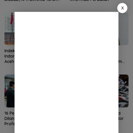
Tangan
X
Indeks Potensi Terorisme
Putra Pidie Irwansyah
Indonesia Menurun, FKPT
Dipromosikan Jadi
Aceh Tekankan Tiga Strategi
Koordinator di JAM Pidum
Pencegahan
Kejaksaan Agung
16 Pejabat Pemko Sabang
Satlantas Polresta Banda
Dilantik, Sekda Tekankan
Aceh Sita 80 Sepeda Motor
Profesionalisme dan
Berknalpot Brong
Integritas