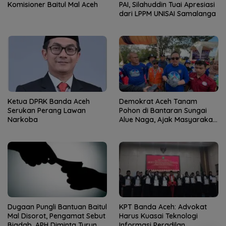
Komisioner Baitul Mal Aceh
PAI, Silahuddin Tuai Apresiasi
dari LPPM UNISAI Samalanga
Ketua DPRK Banda Aceh
Demokrat Aceh Tanam
Serukan Perang Lawan
Pohon di Bantaran Sungai
Narkoba
Alue Naga, Ajak Masyarakat
Peduli Lingkungan
Dugaan Pungli Bantuan Baitul
KPT Banda Aceh: Advokat
Mal Disorot, Pengamat Sebut
Harus Kuasai Teknologi
Biadab, APH Diminta Turun
Informasi Peradilan