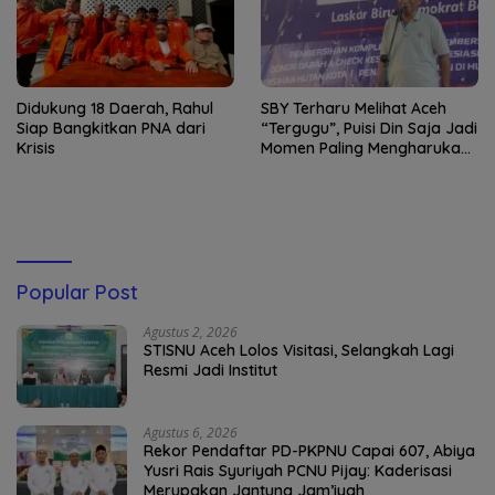
Didukung 18 Daerah, Rahul
SBY Terharu Melihat Aceh
Siap Bangkitkan PNA dari
“Tergugu”, Puisi Din Saja Jadi
Krisis
Momen Paling Mengharukan
di Tibang
Popular Post
Agustus 2, 2026
STISNU Aceh Lolos Visitasi, Selangkah Lagi
Resmi Jadi Institut
Agustus 6, 2026
Rekor Pendaftar PD-PKPNU Capai 607, Abiya
Yusri Rais Syuriyah PCNU Pijay: Kaderisasi
Merupakan Jantung Jam’iyah