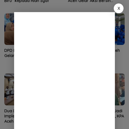
Biru” kepada Rian Syaf
Aceh Gelar Aksi Bersih
Lingkungan Rumah Ibadah
X
DPD Partai Demokrat Aceh
DPD Partai Demokrat Aceh
Gelar Donor Darah
Gelar Apel Pagi Gerakan
Nasional Langit Biru
Indonesia Asri
Dua Dekade MoU Helsinki,
Wan Malaya Dipercaya Jadi
Implementasi Kewenangan
Pj Ketua PA Nagan Raya, KPA
Aceh Masih Jadi Tantangan
Minta Semua Solid