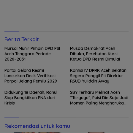
Berita Terkait
Mursal Munir Pimpin DPD PSI
Musda Demokrat Aceh
Aceh Tenggara Periode
Dibuka, Perebutan Kursi
2026–2031
Ketua DPD Resmi Dimulai
Partai Gelora Resmi
Komisi IV DPRK Aceh Selatan
Luncurkan Desk Verifikasi
Segera Panggil Plt Direktur
Parpol Jelang Pemilu 2029
RSUD Yuliddin Away
Didukung 18 Daerah, Rahul
SBY Terharu Melihat Aceh
Siap Bangkitkan PNA dari
“Tergugu”, Puisi Din Saja Jadi
Krisis
Momen Paling Mengharukan
di Tibang
Rekomendasi untuk kamu