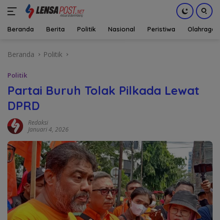
Beranda
Berita
Politik
Nasional
Peristiwa
Olahraga
Langsung
Beranda
Politik
ke
konten
Politik
Partai Buruh Tolak Pilkada Lewat
DPRD
Redaksi
Januari 4, 2026