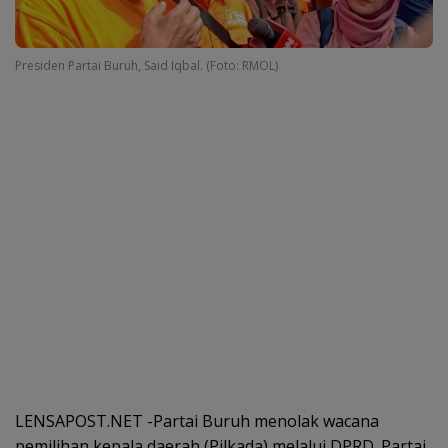
Presiden Partai Buruh, Said Iqbal. (Foto: RMOL)
LENSAPOST.NET -Partai Buruh menolak wacana
pemilihan kepala daerah (Pilkada) melalui DPRD. Partai