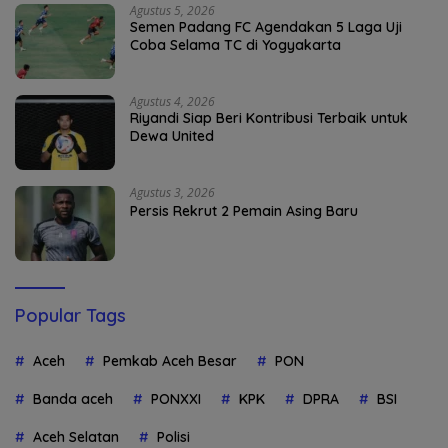
Agustus 5, 2026
Semen Padang FC Agendakan 5 Laga Uji
Coba Selama TC di Yogyakarta
Agustus 4, 2026
Riyandi Siap Beri Kontribusi Terbaik untuk
Dewa United
Agustus 3, 2026
Persis Rekrut 2 Pemain Asing Baru
Popular Tags
Aceh
Pemkab Aceh Besar
PON
Banda aceh
PONXXI
KPK
DPRA
BSI
Aceh Selatan
Polisi