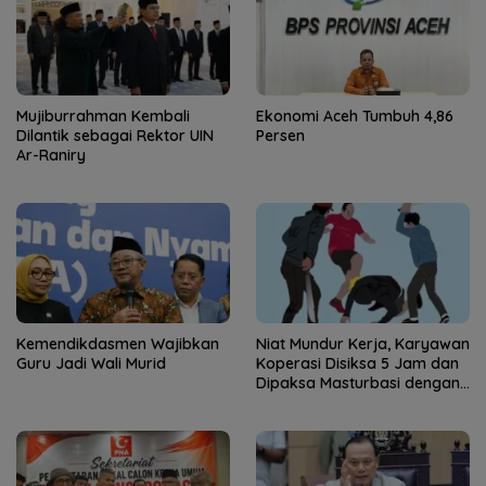
Mujiburrahman Kembali
Ekonomi Aceh Tumbuh 4,86
Dilantik sebagai Rektor UIN
Persen
Ar-Raniry
Kemendikdasmen Wajibkan
Niat Mundur Kerja, Karyawan
Guru Jadi Wali Murid
Koperasi Disiksa 5 Jam dan
Dipaksa Masturbasi dengan
Ancaman Pisau