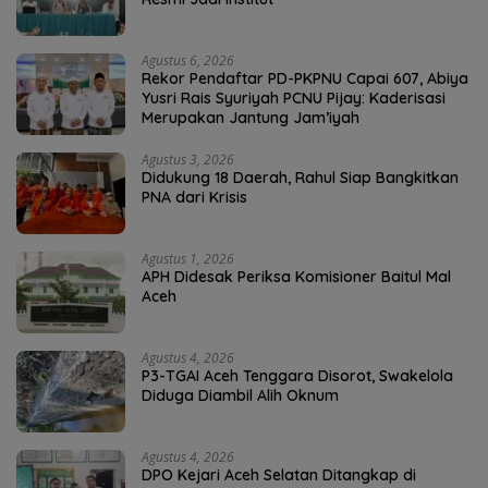
Agustus 6, 2026
Rekor Pendaftar PD-PKPNU Capai 607, Abiya
Yusri Rais Syuriyah PCNU Pijay: Kaderisasi
Merupakan Jantung Jam’iyah
Agustus 3, 2026
Didukung 18 Daerah, Rahul Siap Bangkitkan
PNA dari Krisis
Agustus 1, 2026
APH Didesak Periksa Komisioner Baitul Mal
Aceh
Agustus 4, 2026
P3-TGAI Aceh Tenggara Disorot, Swakelola
Diduga Diambil Alih Oknum
Agustus 4, 2026
DPO Kejari Aceh Selatan Ditangkap di