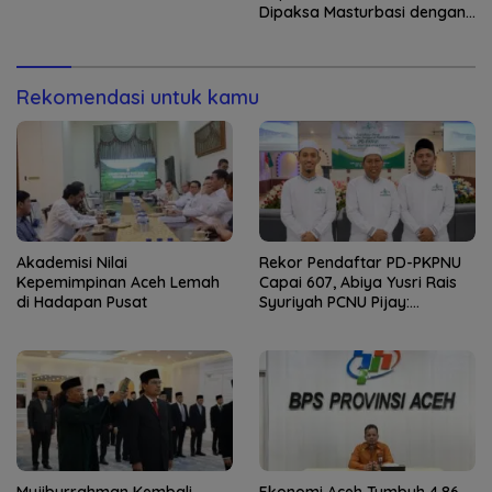
Dipaksa Masturbasi dengan
Ancaman Pisau
Rekomendasi untuk kamu
Akademisi Nilai
Rekor Pendaftar PD-PKPNU
Kepemimpinan Aceh Lemah
Capai 607, Abiya Yusri Rais
di Hadapan Pusat
Syuriyah PCNU Pijay:
Kaderisasi Merupakan
Jantung Jam’iyah