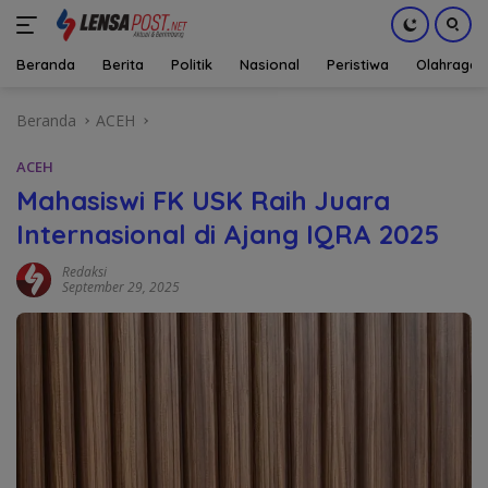
Beranda
Berita
Politik
Nasional
Peristiwa
Olahraga
Langsung
Beranda
ACEH
ke
konten
ACEH
Mahasiswi FK USK Raih Juara
Internasional di Ajang IQRA 2025
Redaksi
September 29, 2025