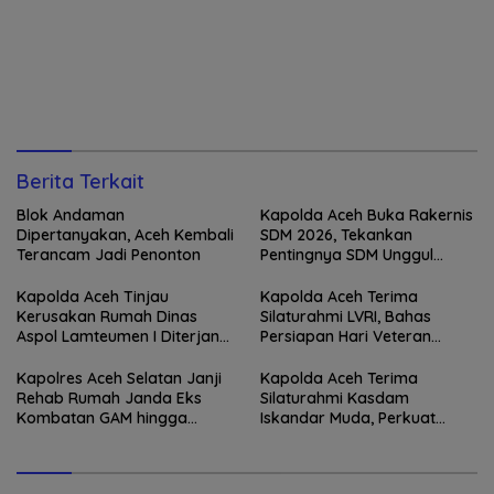
Berita Terkait
Blok Andaman
Kapolda Aceh Buka Rakernis
Dipertanyakan, Aceh Kembali
SDM 2026, Tekankan
Terancam Jadi Penonton
Pentingnya SDM Unggul
untuk Pelayanan Polri
Humanis
Kapolda Aceh Tinjau
Kapolda Aceh Terima
Kerusakan Rumah Dinas
Silaturahmi LVRI, Bahas
Aspol Lamteumen I Diterjang
Persiapan Hari Veteran
Angin Kencang
Nasional ke-77
Kapolres Aceh Selatan Janji
Kapolda Aceh Terima
Rehab Rumah Janda Eks
Silaturahmi Kasdam
Kombatan GAM hingga
Iskandar Muda, Perkuat
Bantu Modal UMKM
Sinergitas TNI-Polri