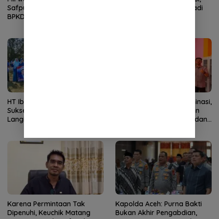
Safputra sebagai Plt Kepala
Selangkah Lagi Resmi Jadi
BPKD Aceh Selatan
Institut
HT Ibrahim dan Relawan
Bina OSIS Tanpa Diskriminasi,
Sukseskan Gerakan Nasional
SLB TNCC Gelar Pemilihan
Langit Biru Indonesia Asri
Pengurus Lintas Gender dan
Demokrat Aceh
Agama
Karena Permintaan Tak
Kapolda Aceh: Purna Bakti
Dipenuhi, Keuchik Matang
Bukan Akhir Pengabdian,