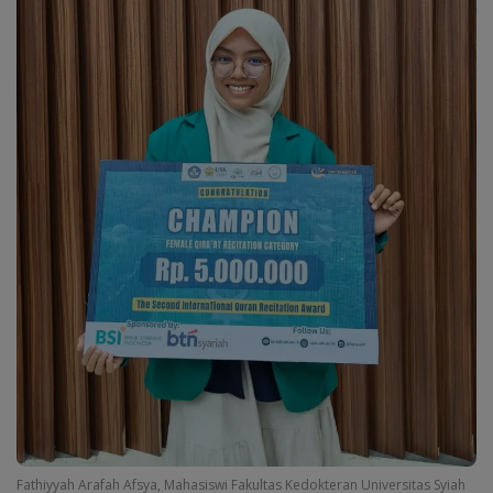
Fathiyyah Arafah Afsya, Mahasiswi Fakultas Kedokteran Universitas Syiah