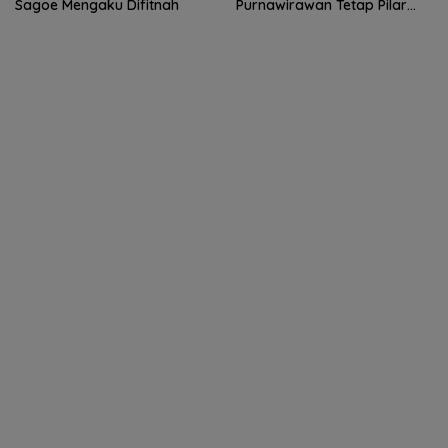
Sagoe Mengaku Difitnah
Purnawirawan Tetap Pilar
Kekuatan Polri