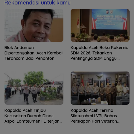
Rekomendasi untuk kamu
Blok Andaman
Kapolda Aceh Buka Rakernis
Dipertanyakan, Aceh Kembali
SDM 2026, Tekankan
Terancam Jadi Penonton
Pentingnya SDM Unggul
untuk Pelayanan Polri
Humanis
Kapolda Aceh Tinjau
Kapolda Aceh Terima
Kerusakan Rumah Dinas
Silaturahmi LVRI, Bahas
Aspol Lamteumen I Diterjang
Persiapan Hari Veteran
Angin Kencang
Nasional ke-77