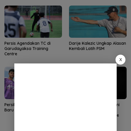
Persis Agendakan TC di
Darije Kalezic Ungkap Alasan
Garudayaksa Training
Kembali Latih PSM
Centre
X
Persik Perkenalkan 5 Pemain
Ilham Udin Armaiyn Resmi
Baru
Gabung Persiraja, Bidik
Promosi ke Super League