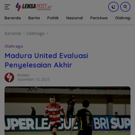
Beranda
Berita
Politik
Nasional
Peristiwa
Olahraga
Langsung
Beranda
Olahraga
ke
konten
Olahraga
Madura United Evaluasi
Penyelesaian Akhir
Redaksi
September 15, 2025