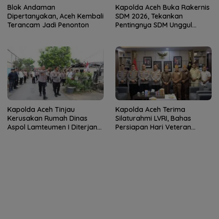
Blok Andaman
Kapolda Aceh Buka Rakernis
Dipertanyakan, Aceh Kembali
SDM 2026, Tekankan
Terancam Jadi Penonton
Pentingnya SDM Unggul
untuk Pelayanan Polri
Humanis
Kapolda Aceh Tinjau
Kapolda Aceh Terima
Kerusakan Rumah Dinas
Silaturahmi LVRI, Bahas
Aspol Lamteumen I Diterjang
Persiapan Hari Veteran
Angin Kencang
Nasional ke-77