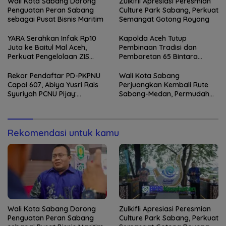
Wali Kota Sabang Dorong
Zulkifli Apresiasi Peresmian
Penguatan Peran Sabang
Culture Park Sabang, Perkuat
sebagai Pusat Bisnis Maritim
Semangat Gotong Royong
YARA Serahkan Infak Rp10
Kapolda Aceh Tutup
Juta ke Baitul Mal Aceh,
Pembinaan Tradisi dan
Perkuat Pengelolaan ZIS
Pembaretan 65 Bintara
yang Amanah
Remaja Satbrimob
Rekor Pendaftar PD-PKPNU
Wali Kota Sabang
Capai 607, Abiya Yusri Rais
Perjuangkan Kembali Rute
Syuriyah PCNU Pijay:
Sabang-Medan, Permudah
Kaderisasi Merupakan
Akses Wisatawan ke Pulau
Jantung Jam’iyah
Weh
Rekomendasi untuk kamu
Wali Kota Sabang Dorong
Zulkifli Apresiasi Peresmian
Penguatan Peran Sabang
Culture Park Sabang, Perkuat