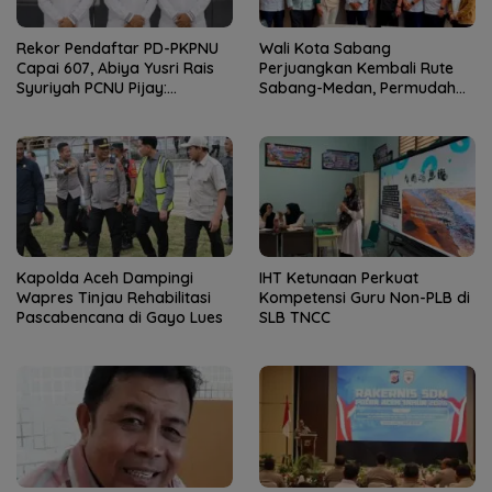
Rekor Pendaftar PD-PKPNU
Wali Kota Sabang
Capai 607, Abiya Yusri Rais
Perjuangkan Kembali Rute
Syuriyah PCNU Pijay:
Sabang-Medan, Permudah
Kaderisasi Merupakan
Akses Wisatawan ke Pulau
Jantung Jam’iyah
Weh
Kapolda Aceh Dampingi
IHT Ketunaan Perkuat
Wapres Tinjau Rehabilitasi
Kompetensi Guru Non-PLB di
Pascabencana di Gayo Lues
SLB TNCC