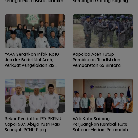
sebagai Pusat Bisnis Maritim
Semangat Gotong Royong
YARA Serahkan Infak Rp10
Kapolda Aceh Tutup
Juta ke Baitul Mal Aceh,
Pembinaan Tradisi dan
Perkuat Pengelolaan ZIS
Pembaretan 65 Bintara
yang Amanah
Remaja Satbrimob
Rekor Pendaftar PD-PKPNU
Wali Kota Sabang
Capai 607, Abiya Yusri Rais
Perjuangkan Kembali Rute
Syuriyah PCNU Pijay:
Sabang-Medan, Permudah
Kaderisasi Merupakan
Akses Wisatawan ke Pulau