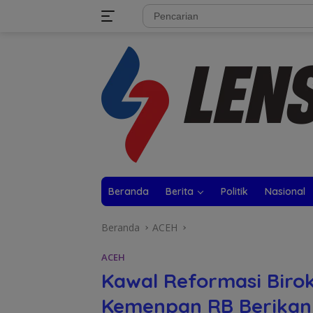
Langsung
tutup
ke
konten
Beranda
Berita
Politik
Nasional
Beranda
ACEH
ACEH
Kawal Reformasi Biro
Kemenpan RB Berikan 