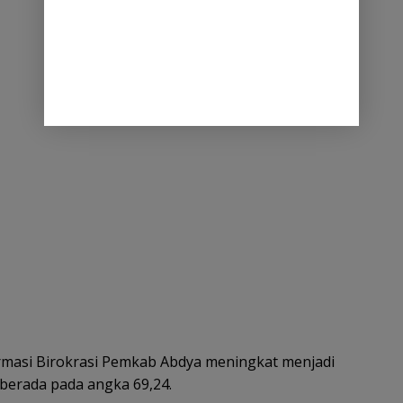
ormasi Birokrasi Pemkab Abdya meningkat menjadi
 berada pada angka 69,24.