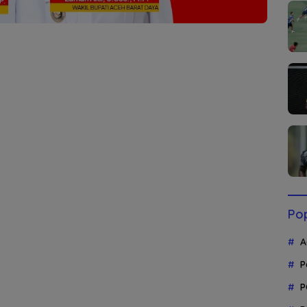
Pop
A
P
P