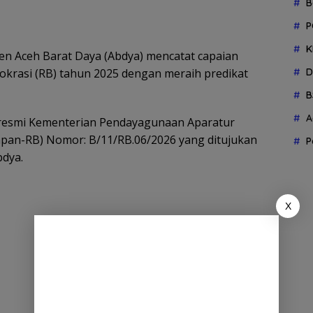
B
P
K
 Aceh Barat Daya (Abdya) mencatat capaian
rokrasi (RB) tahun 2025 dengan meraih predikat
D
B
A
t resmi Kementerian Pendayagunaan Aparatur
pan-RB) Nomor: B/11/RB.06/2026 yang ditujukan
P
bdya.
X