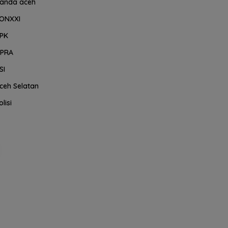
anda aceh
ONXXI
PK
PRA
SI
ceh Selatan
olisi