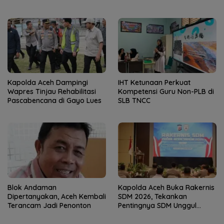
Kaderisasi Merupakan
Akses Wisatawan ke Pulau
Jantung Jam’iyah
Weh
Kapolda Aceh Dampingi
IHT Ketunaan Perkuat
Wapres Tinjau Rehabilitasi
Kompetensi Guru Non-PLB di
Pascabencana di Gayo Lues
SLB TNCC
Blok Andaman
Kapolda Aceh Buka Rakernis
Dipertanyakan, Aceh Kembali
SDM 2026, Tekankan
Terancam Jadi Penonton
Pentingnya SDM Unggul
untuk Pelayanan Polri
Humanis