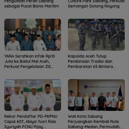
Penguatan Peran Sabang
Culture Park Sabang, Perkuat
sebagai Pusat Bisnis Maritim
Semangat Gotong Royong
YARA Serahkan Infak Rp10
Kapolda Aceh Tutup
Juta ke Baitul Mal Aceh,
Pembinaan Tradisi dan
Perkuat Pengelolaan ZIS
Pembaretan 65 Bintara
yang Amanah
Remaja Satbrimob
Rekor Pendaftar PD-PKPNU
Wali Kota Sabang
Capai 607, Abiya Yusri Rais
Perjuangkan Kembali Rute
Syuriyah PCNU Pijay:
Sabang-Medan, Permudah