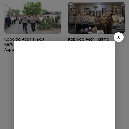
X
Kapolda Aceh Tinjau
Kapolda Aceh Terima
Kerusakan Rumah Dinas
Silaturahmi LVRI, Bahas
Aspol Lamteumen I Diterjang
Persiapan Hari Veteran
Angin Kencang
Nasional ke-77