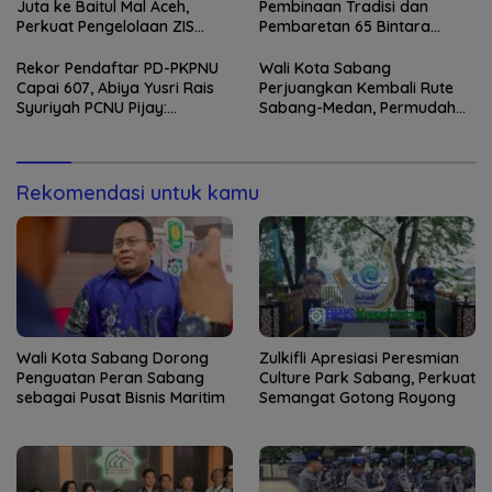
Juta ke Baitul Mal Aceh,
Pembinaan Tradisi dan
Perkuat Pengelolaan ZIS
Pembaretan 65 Bintara
yang Amanah
Remaja Satbrimob
Rekor Pendaftar PD-PKPNU
Wali Kota Sabang
Capai 607, Abiya Yusri Rais
Perjuangkan Kembali Rute
Syuriyah PCNU Pijay:
Sabang-Medan, Permudah
Kaderisasi Merupakan
Akses Wisatawan ke Pulau
Jantung Jam’iyah
Weh
Rekomendasi untuk kamu
Wali Kota Sabang Dorong
Zulkifli Apresiasi Peresmian
Penguatan Peran Sabang
Culture Park Sabang, Perkuat
sebagai Pusat Bisnis Maritim
Semangat Gotong Royong