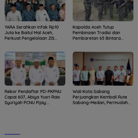
YARA Serahkan Infak Rp10
Kapolda Aceh Tutup
Juta ke Baitul Mal Aceh,
Pembinaan Tradisi dan
Perkuat Pengelolaan ZIS
Pembaretan 65 Bintara
yang Amanah
Remaja Satbrimob
Rekor Pendaftar PD-PKPNU
Wali Kota Sabang
Capai 607, Abiya Yusri Rais
Perjuangkan Kembali Rute
Syuriyah PCNU Pijay:
Sabang-Medan, Permudah
Kaderisasi Merupakan
Akses Wisatawan ke Pulau
Jantung Jam’iyah
Weh