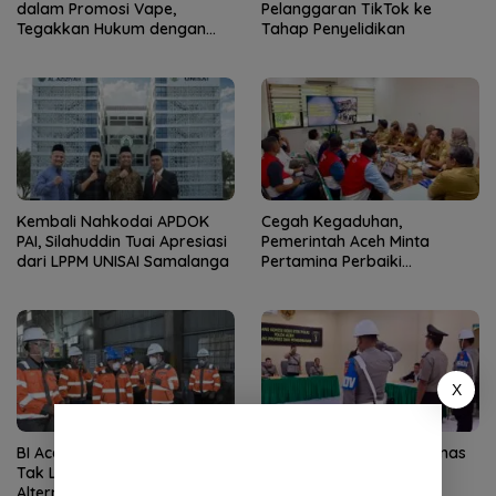
dalam Promosi Vape,
Pelanggaran TikTok ke
Tegakkan Hukum dengan
Tahap Penyelidikan
Tegas
Kembali Nahkodai APDOK
Cegah Kegaduhan,
PAI, Silahuddin Tuai Apresiasi
Pemerintah Aceh Minta
dari LPPM UNISAI Samalanga
Pertamina Perbaiki
Pelayanan SPBU
X
BI Aceh dan SBA Olah Uang
Polisi Perampok Toko Emas
Tak Layak Edar Jadi Energi
di Aceh Selatan Dipecat
Alternatif