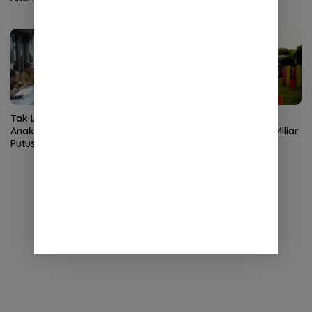
Tak Lulus SPMB, Puluhan
Proyek Taman
Anak Deah Raya Terancam
Bustanussalatin Rp8,55 Miliar
Putus Sekolah
Masuk Tahap Kontrak