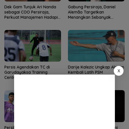
Dek Gam Tunjuk Ari Nanda
Gabung Persiraja, Daniel
sebagai COO Persiraja,
Alemão Targetkan
Perkuat Manajemen Hadapi
Menangkan Sebanyak
Musim Baru
Mungkin Pertandingan
Persis Agendakan TC di
Darije Kalezic Ungkap Alasan
X
Garudayaksa Training
Kembali Latih PSM
Centre
Persik Perkenalkan 5 Pemain
Ilham Udin Armaiyn Resmi