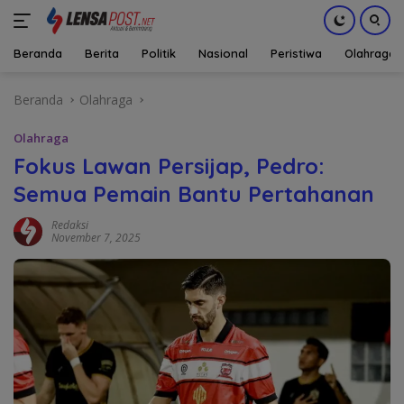
Beranda
Berita
Politik
Nasional
Peristiwa
Olahraga
Langsung
Beranda
Olahraga
ke
konten
Olahraga
Fokus Lawan Persijap, Pedro:
Semua Pemain Bantu Pertahanan
Redaksi
November 7, 2025