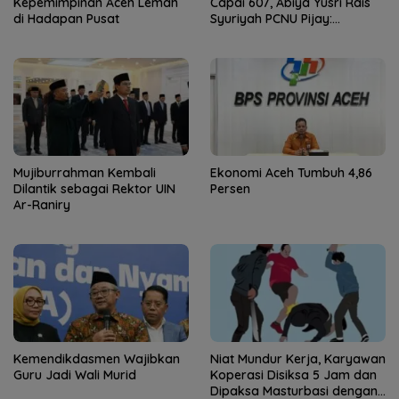
Kepemimpinan Aceh Lemah
Capai 607, Abiya Yusri Rais
di Hadapan Pusat
Syuriyah PCNU Pijay:
Kaderisasi Merupakan
Jantung Jam’iyah
Mujiburrahman Kembali
Ekonomi Aceh Tumbuh 4,86
Dilantik sebagai Rektor UIN
Persen
Ar-Raniry
Kemendikdasmen Wajibkan
Niat Mundur Kerja, Karyawan
Guru Jadi Wali Murid
Koperasi Disiksa 5 Jam dan
Dipaksa Masturbasi dengan