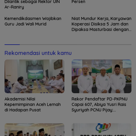
Dilantik sebagai Rektor UIN
Persen
Ar-Raniry
Kemendikdasmen Wajibkan
Niat Mundur Kerja, Karyawan
Guru Jadi Wali Murid
Koperasi Disiksa 5 Jam dan
Dipaksa Masturbasi dengan
Ancaman Pisau
Rekomendasi untuk kamu
Akademisi Nilai
Rekor Pendaftar PD-PKPNU
Kepemimpinan Aceh Lemah
Capai 607, Abiya Yusri Rais
di Hadapan Pusat
Syuriyah PCNU Pijay:
Kaderisasi Merupakan
Jantung Jam’iyah