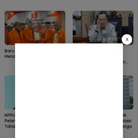
Ancaman Pisau
X
Baru Satu Kandidat
Dugaan Pelibatan Anak
Mendaftar di Kongres II PNA
dalam Promosi Vape,
Tegakkan Hukum dengan
Tegas
KPPU Naikkan Dugaan
Kembali Nahkodai APDOK
Pelanggaran TikTok ke
PAI, Silahuddin Tuai Apresiasi
Tahap Penyelidikan
dari LPPM UNISAI Samalanga