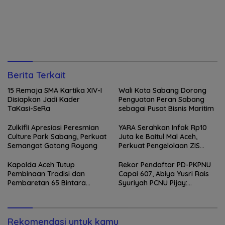
Berita Terkait
15 Remaja SMA Kartika XIV-I
Wali Kota Sabang Dorong
Disiapkan Jadi Kader
Penguatan Peran Sabang
TaKasi-SeRa
sebagai Pusat Bisnis Maritim
Zulkifli Apresiasi Peresmian
YARA Serahkan Infak Rp10
Culture Park Sabang, Perkuat
Juta ke Baitul Mal Aceh,
Semangat Gotong Royong
Perkuat Pengelolaan ZIS
yang Amanah
Kapolda Aceh Tutup
Rekor Pendaftar PD-PKPNU
Pembinaan Tradisi dan
Capai 607, Abiya Yusri Rais
Pembaretan 65 Bintara
Syuriyah PCNU Pijay:
Remaja Satbrimob
Kaderisasi Merupakan
Jantung Jam’iyah
Rekomendasi untuk kamu