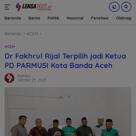
Beranda
Berita
Politik
Nasional
Peristiwa
Olahraga
Langsung
Beranda
ACEH
ke
konten
ACEH
Dr Fakhrul Rijal Terpilih jadi Ketua
PD PARMUSI Kota Banda Aceh
Redaksi
Oktober 25, 2025