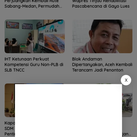
Perjuangkan Kembali Rute
Wapres Tinjau Rehabilitasi
Sabang-Medan, Permudah
Pascabencana di Gayo Lues
Akses Wisatawan ke Pulau
Weh
IHT Ketunaan Perkuat
Blok Andaman
Kompetensi Guru Non-PLB di
Dipertanyakan, Aceh Kembali
SLB TNCC
Terancam Jadi Penonton
X
Kapolda Aceh Buka Rakernis
Kapolda Aceh Tinjau
SDM 2026, Tekankan
Kerusakan Rumah Dinas
Pentingnya SDM Unggul
Aspol Lamteumen I Diterjang