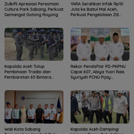
Zulkifli Apresiasi Peresmian
YARA Serahkan Infak Rp10
Culture Park Sabang, Perkuat
Juta ke Baitul Mal Aceh,
Semangat Gotong Royong
Perkuat Pengelolaan ZIS
yang Amanah
Kapolda Aceh Tutup
Rekor Pendaftar PD-PKPNU
Pembinaan Tradisi dan
Capai 607, Abiya Yusri Rais
Pembaretan 65 Bintara
Syuriyah PCNU Pijay:
Remaja Satbrimob
Kaderisasi Merupakan
Jantung Jam’iyah
Wali Kota Sabang
Kapolda Aceh Dampingi