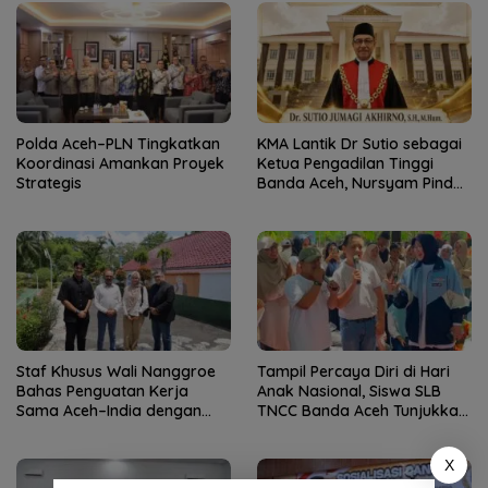
Polda Aceh–PLN Tingkatkan
KMA Lantik Dr Sutio sebagai
Koordinasi Amankan Proyek
Ketua Pengadilan Tinggi
Strategis
Banda Aceh, Nursyam Pindah
ke Banjarmasin
Staf Khusus Wali Nanggroe
Tampil Percaya Diri di Hari
Bahas Penguatan Kerja
Anak Nasional, Siswa SLB
Sama Aceh–India dengan
TNCC Banda Aceh Tunjukkan
Konsul Jenderal India
Potensi Luar Biasa
X