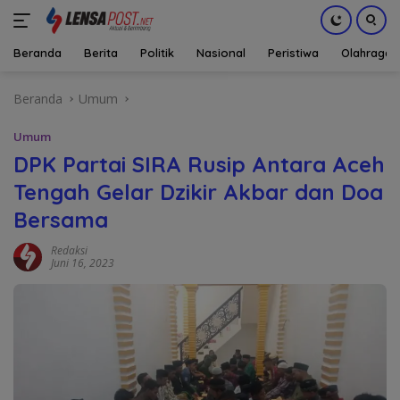
Beranda
Berita
Politik
Nasional
Peristiwa
Olahraga
Langsung
Beranda
Umum
ke
konten
Umum
DPK Partai SIRA Rusip Antara Aceh
Tengah Gelar Dzikir Akbar dan Doa
Bersama
Redaksi
Juni 16, 2023