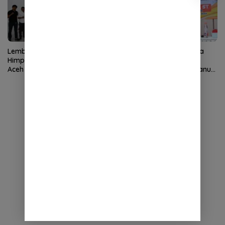
Lembaga Wali Nanggroe
Tren Perceraian di Banda
Himpun Aspirasi Diaspora
Aceh Meningkat, DPRK
Aceh di Medan
Dorong Implementasi Qanun
Ketahanan Keluarga