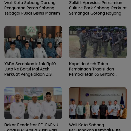
Wali Kota Sabang Dorong
Zulkifli Apresiasi Peresmian
Penguatan Peran Sabang
Culture Park Sabang, Perkuat
sebagai Pusat Bisnis Maritim
Semangat Gotong Royong
YARA Serahkan Infak Rp10
Kapolda Aceh Tutup
Juta ke Baitul Mal Aceh,
Pembinaan Tradisi dan
Perkuat Pengelolaan ZIS
Pembaretan 65 Bintara
yang Amanah
Remaja Satbrimob
Rekor Pendaftar PD-PKPNU
Wali Kota Sabang
Capai 607, Abiya Yusri Rais
Perjuangkan Kembali Rute