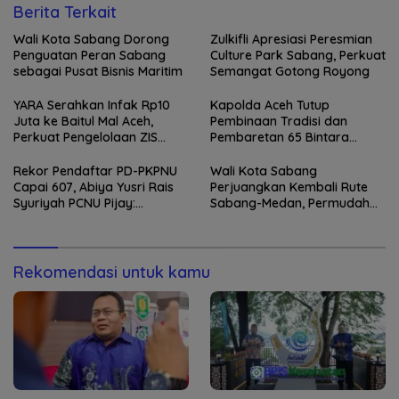
Berita Terkait
Wali Kota Sabang Dorong
Zulkifli Apresiasi Peresmian
Penguatan Peran Sabang
Culture Park Sabang, Perkuat
sebagai Pusat Bisnis Maritim
Semangat Gotong Royong
YARA Serahkan Infak Rp10
Kapolda Aceh Tutup
Juta ke Baitul Mal Aceh,
Pembinaan Tradisi dan
Perkuat Pengelolaan ZIS
Pembaretan 65 Bintara
yang Amanah
Remaja Satbrimob
Rekor Pendaftar PD-PKPNU
Wali Kota Sabang
Capai 607, Abiya Yusri Rais
Perjuangkan Kembali Rute
Syuriyah PCNU Pijay:
Sabang-Medan, Permudah
Kaderisasi Merupakan
Akses Wisatawan ke Pulau
Jantung Jam’iyah
Weh
Rekomendasi untuk kamu