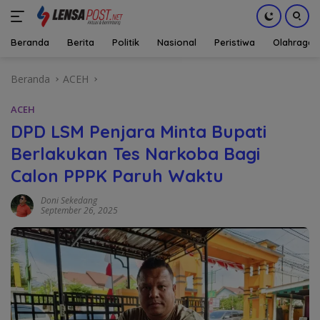
Beranda
Berita
Politik
Nasional
Peristiwa
Olahraga
Langsung
Beranda
ACEH
ke
konten
ACEH
DPD LSM Penjara Minta Bupati
Berlakukan Tes Narkoba Bagi
Calon PPPK Paruh Waktu
Doni Sekedang
September 26, 2025