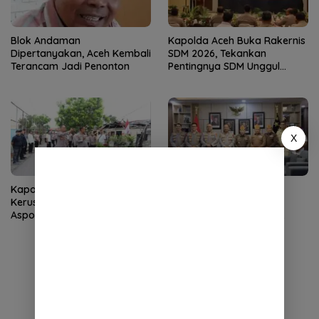
Blok Andaman
Kapolda Aceh Buka Rakernis
Dipertanyakan, Aceh Kembali
SDM 2026, Tekankan
Terancam Jadi Penonton
Pentingnya SDM Unggul
untuk Pelayanan Polri
Humanis
X
Kapolda Aceh Tinjau
Kapolda Aceh Terima
Kerusakan Rumah Dinas
Silaturahmi LVRI, Bahas
Aspol Lamteumen I Diterjang
Persiapan Hari Veteran
Angin Kencang
Nasional ke-77