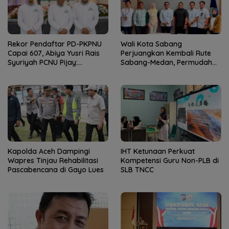
Rekor Pendaftar PD-PKPNU
Wali Kota Sabang
Capai 607, Abiya Yusri Rais
Perjuangkan Kembali Rute
Syuriyah PCNU Pijay:
Sabang-Medan, Permudah
Kaderisasi Merupakan
Akses Wisatawan ke Pulau
Jantung Jam’iyah
Weh
Kapolda Aceh Dampingi
IHT Ketunaan Perkuat
Wapres Tinjau Rehabilitasi
Kompetensi Guru Non-PLB di
Pascabencana di Gayo Lues
SLB TNCC