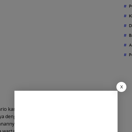
P
K
D
B
A
P
X
rio kamuflase yang menguntungkan Israel.
a dengan skenario itu dan tanpa sadar dan di luar
manannya (padahal Israel yang melakukan genosida
da wartawan, Rabu, 4 Maret 2026.