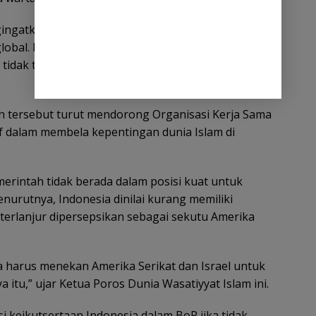
ingatkan umat Islam sedunia agar tidak
 global. Ia menyerukan pentingnya memperkuat
rta tidak terhasut isu yang mempertentangkan Sunni
ersebut turut mendorong Organisasi Kerja Sama
sif dalam membela kepentingan dunia Islam di
emerintah tidak berada dalam posisi kuat untuk
urutnya, Indonesia dinilai kurang memiliki
n terlanjur dipersepsikan sebagai sekutu Amerika
 harus menekan Amerika Serikat dan Israel untuk
 itu,” ujar Ketua Poros Dunia Wasatiyyat Islam ini.
 keikutsertaan Indonesia dalam BoP jika tidak