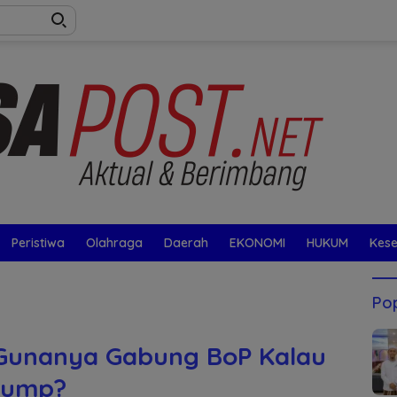
Peristiwa
Olahraga
Daerah
EKONOMI
HUKUM
Kes
Pop
 Gunanya Gabung BoP Kalau
rump?