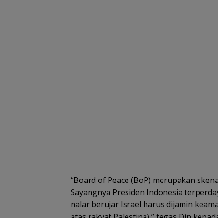
“Board of Peace (BoP) merupakan skena
Sayangnya Presiden Indonesia terperday
nalar berujar Israel harus dijamin kea
atas rakyat Palestina),” tegas Din kepa