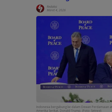
Redaksi
Maret 4, 2026
Indonesia bergabung ke dalam Dewan Perdamaian ata
Amerika Serikat, Donald Trump. (Foto: Setneg)