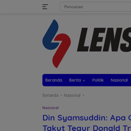
Langsung
tutup
ke
konten
Beranda
Berita
Politik
Nasional
Beranda
Nasional
Nasional
Din Syamsuddin: Apa
Takut Tegur Donald T