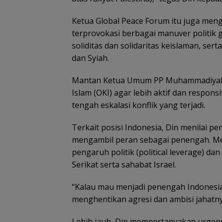
Ketua Global Peace Forum itu juga meng
terprovokasi berbagai manuver politik
soliditas dan solidaritas keislaman, se
dan Syiah.
Mantan Ketua Umum PP Muhammadiyah t
Islam (OKI) agar lebih aktif dan respon
tengah eskalasi konflik yang terjadi.
Terkait posisi Indonesia, Din menilai p
mengambil peran sebagai penengah. Men
pengaruh politik (political leverage) da
Serikat serta sahabat Israel.
“Kalau mau menjadi penengah Indonesia
menghentikan agresi dan ambisi jahatnya
Lebih jauh, Din mempertanyakan urgensi