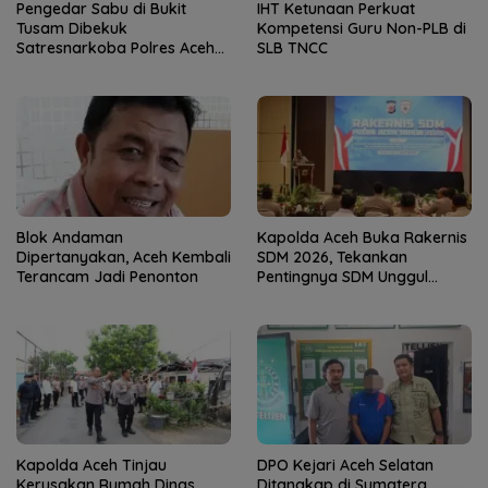
Pengedar Sabu di Bukit
IHT Ketunaan Perkuat
Tusam Dibekuk
Kompetensi Guru Non-PLB di
Satresnarkoba Polres Aceh
SLB TNCC
Tenggara
Blok Andaman
Kapolda Aceh Buka Rakernis
Dipertanyakan, Aceh Kembali
SDM 2026, Tekankan
Terancam Jadi Penonton
Pentingnya SDM Unggul
untuk Pelayanan Polri
Humanis
Kapolda Aceh Tinjau
DPO Kejari Aceh Selatan
Kerusakan Rumah Dinas
Ditangkap di Sumatera