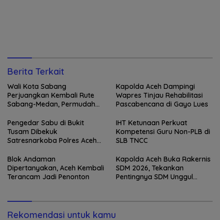
Berita Terkait
Wali Kota Sabang
Kapolda Aceh Dampingi
Perjuangkan Kembali Rute
Wapres Tinjau Rehabilitasi
Sabang-Medan, Permudah
Pascabencana di Gayo Lues
Akses Wisatawan ke Pulau
Weh
Pengedar Sabu di Bukit
IHT Ketunaan Perkuat
Tusam Dibekuk
Kompetensi Guru Non-PLB di
Satresnarkoba Polres Aceh
SLB TNCC
Tenggara
Blok Andaman
Kapolda Aceh Buka Rakernis
Dipertanyakan, Aceh Kembali
SDM 2026, Tekankan
Terancam Jadi Penonton
Pentingnya SDM Unggul
untuk Pelayanan Polri
Humanis
Rekomendasi untuk kamu