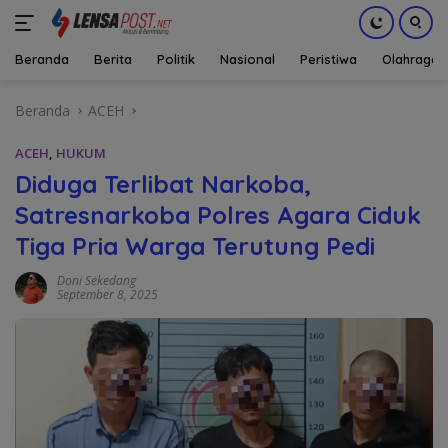
Beranda
Berita
Politik
Nasional
Peristiwa
Olahraga
Langsung
Beranda
ACEH
ke
konten
ACEH
,
HUKUM
Diduga Terlibat Narkoba,
Satresnarkoba Polres Agara Ciduk
Tiga Pria Warga Terutung Pedi
Doni Sekedang
September 8, 2025