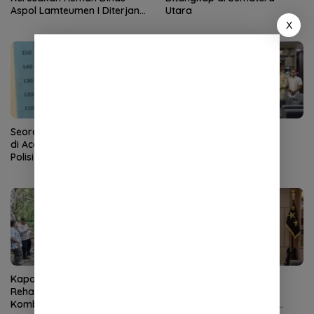
Aspol Lamteumen I Diterjang
Utara
Angin Kencang
X
Seorang Penyalahguna Sabu
Kapolda Aceh Terima
di Aceh Tenggara Diciduk
Silaturahmi LVRI, Bahas
Polisi
Persiapan Hari Veteran
Nasional ke-77
Kapolres Aceh Selatan Janji
Kapolda Aceh Terima
Rehab Rumah Janda Eks
Silaturahmi Kasdam
Kombatan GAM hingga
Iskandar Muda, Perkuat