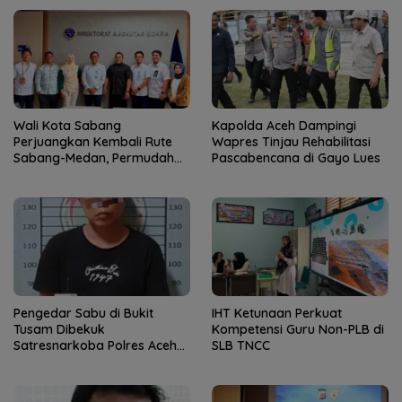
Wali Kota Sabang
Kapolda Aceh Dampingi
Perjuangkan Kembali Rute
Wapres Tinjau Rehabilitasi
Sabang-Medan, Permudah
Pascabencana di Gayo Lues
Akses Wisatawan ke Pulau
Weh
Pengedar Sabu di Bukit
IHT Ketunaan Perkuat
Tusam Dibekuk
Kompetensi Guru Non-PLB di
Satresnarkoba Polres Aceh
SLB TNCC
Tenggara