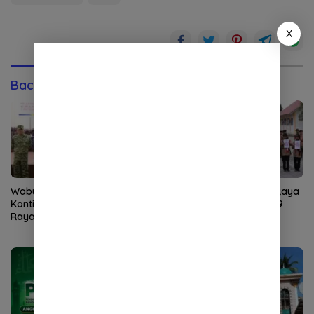
X
Baca Juga
Wabup Raja Sayang Lepas
Ketua Kwarcab Nagan Raya
Kontingen Pramuka Nagan
Raja Sayang Kukuhkan 9
Raya ke Jambore Nasional
Pramuka Garuda
XII 2026