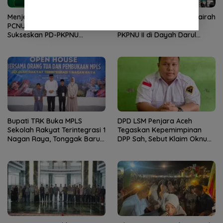
Menjelang Muktamar Ke-35,
Kaderisasi NU Kian Bergairah
PCNU Pidie Jaya Fokus
di Negeri Japakeh, PD-
Sukseskan PD-PKPNU
PKPNU II di Dayah Darul
Angkatan II
Munawwarah Kuta Krueng
Diserbu Pendaftar
Bupati TRK Buka MPLS
DPD LSM Penjara Aceh
Sekolah Rakyat Terintegrasi 1
Tegaskan Kepemimpinan
Nagan Raya, Tonggak Baru
DPP Sah, Sebut Klaim Oknum
Pendidikan Gratis Berkualitas
sebagai Ketua DPP
Merupakan Kebohongan
Publik