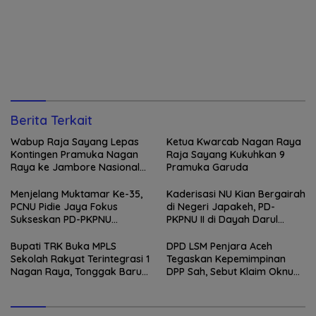
Berita Terkait
Wabup Raja Sayang Lepas
Ketua Kwarcab Nagan Raya
Kontingen Pramuka Nagan
Raja Sayang Kukuhkan 9
Raya ke Jambore Nasional
Pramuka Garuda
XII 2026
Menjelang Muktamar Ke-35,
Kaderisasi NU Kian Bergairah
PCNU Pidie Jaya Fokus
di Negeri Japakeh, PD-
Sukseskan PD-PKPNU
PKPNU II di Dayah Darul
Angkatan II
Munawwarah Kuta Krueng
Diserbu Pendaftar
Bupati TRK Buka MPLS
DPD LSM Penjara Aceh
Sekolah Rakyat Terintegrasi 1
Tegaskan Kepemimpinan
Nagan Raya, Tonggak Baru
DPP Sah, Sebut Klaim Oknum
Pendidikan Gratis Berkualitas
sebagai Ketua DPP
Merupakan Kebohongan
Publik