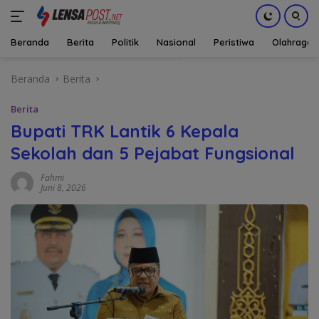
Beranda
Berita
Politik
Nasional
Peristiwa
Olahraga
Langsung
Beranda
Berita
ke
konten
Berita
Bupati TRK Lantik 6 Kepala
Sekolah dan 5 Pejabat Fungsional
Fahmi
Juni 8, 2026