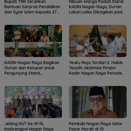
Bupati TRK Serahkan
Ribuan Warga Padati Stand
Bantuan Sarpras Pendidikan
KADIN Nagan Raya, Durian
dan Syiar Islam kepada 27
Lokal Ludes Dibagikan pada
Lembaga Keagamaan
Malam Penutupan Nagan
Raya Fair
KADIN Nagan Raya Bagikan
Teuku Raja Yordan S. Habib
Durian dan Ketupat untuk
Terpilih Aklamasi Pimpin
Pengunjung Stand,
Kadin Nagan Raya Periode
Semarakkan HUT ke-24
2026–2031
Kabupaten
Jelang HUT Ke-81 RI,
Pemkab Nagan Raya Gelar
Kesbangpol Nagan Raya
Pasar Murah di 10