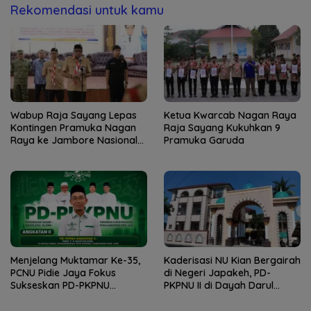
Rekomendasi untuk kamu
Wabup Raja Sayang Lepas
Ketua Kwarcab Nagan Raya
Kontingen Pramuka Nagan
Raja Sayang Kukuhkan 9
Raya ke Jambore Nasional
Pramuka Garuda
XII 2026
Menjelang Muktamar Ke-35,
Kaderisasi NU Kian Bergairah
PCNU Pidie Jaya Fokus
di Negeri Japakeh, PD-
Sukseskan PD-PKPNU
PKPNU II di Dayah Darul
Angkatan II
Munawwarah Kuta Krueng
Diserbu Pendaftar