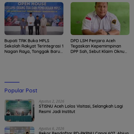
Bupati TRK Buka MPLS
DPD LSM Penjara Aceh
Sekolah Rakyat Terintegrasi 1
Tegaskan Kepemimpinan
Nagan Raya, Tonggak Baru
DPP Sah, Sebut Klaim Oknum
Pendidikan Gratis Berkualitas
sebagai Ketua DPP
Merupakan Kebohongan
Publik
Popular Post
Agustus 2, 2026
STISNU Aceh Lolos Visitasi, Selangkah Lagi
Resmi Jadi Institut
Agustus 6, 2026
Rekor Pendaftar PD-PKPNU Capai 607, Abiya