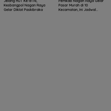
Jelang HUT Ke-81 RI,
Pemkab Nagan Raya Gelar
Kesbangpol Nagan Raya
Pasar Murah di 10
Gelar Diklat Paskibraka
Kecamatan, Ini Jadwal
Lengkapnya