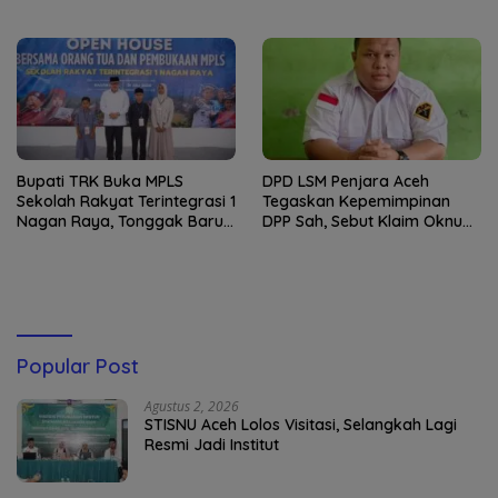
Angkatan II
Munawwarah Kuta Krueng
Diserbu Pendaftar
Bupati TRK Buka MPLS
DPD LSM Penjara Aceh
Sekolah Rakyat Terintegrasi 1
Tegaskan Kepemimpinan
Nagan Raya, Tonggak Baru
DPP Sah, Sebut Klaim Oknum
Pendidikan Gratis Berkualitas
sebagai Ketua DPP
Merupakan Kebohongan
Publik
Popular Post
Agustus 2, 2026
STISNU Aceh Lolos Visitasi, Selangkah Lagi
Resmi Jadi Institut