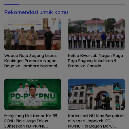
Merupakan Kebohongan
Publik
Rekomendasi untuk kamu
Wabup Raja Sayang Lepas
Ketua Kwarcab Nagan Raya
Kontingen Pramuka Nagan
Raja Sayang Kukuhkan 9
Raya ke Jambore Nasional
Pramuka Garuda
XII 2026
Menjelang Muktamar Ke-35,
Kaderisasi NU Kian Bergairah
PCNU Pidie Jaya Fokus
di Negeri Japakeh, PD-
Sukseskan PD-PKPNU
PKPNU II di Dayah Darul