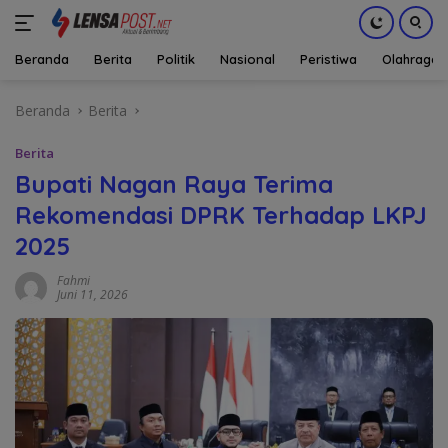
Beranda
Berita
Politik
Nasional
Peristiwa
Olahraga
Langsung
Beranda
Berita
ke
konten
Berita
Bupati Nagan Raya Terima
Rekomendasi DPRK Terhadap LKPJ
2025
Fahmi
Juni 11, 2026