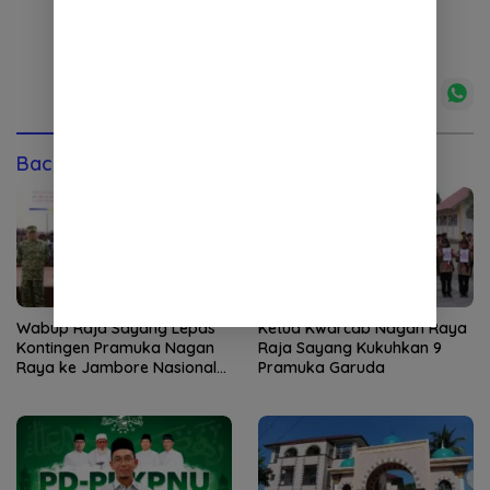
Baca Juga
Wabup Raja Sayang Lepas
Ketua Kwarcab Nagan Raya
Kontingen Pramuka Nagan
Raja Sayang Kukuhkan 9
Raya ke Jambore Nasional
Pramuka Garuda
XII 2026