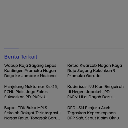
Berita Terkait
Wabup Raja Sayang Lepas
Ketua Kwarcab Nagan Raya
Kontingen Pramuka Nagan
Raja Sayang Kukuhkan 9
Raya ke Jambore Nasional
Pramuka Garuda
XII 2026
Menjelang Muktamar Ke-35,
Kaderisasi NU Kian Bergairah
PCNU Pidie Jaya Fokus
di Negeri Japakeh, PD-
Sukseskan PD-PKPNU
PKPNU II di Dayah Darul
Angkatan II
Munawwarah Kuta Krueng
Diserbu Pendaftar
Bupati TRK Buka MPLS
DPD LSM Penjara Aceh
Sekolah Rakyat Terintegrasi 1
Tegaskan Kepemimpinan
Nagan Raya, Tonggak Baru
DPP Sah, Sebut Klaim Oknum
Pendidikan Gratis Berkualitas
sebagai Ketua DPP