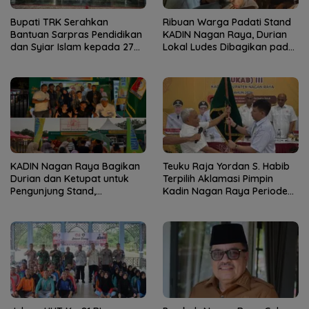
Bupati TRK Serahkan
Ribuan Warga Padati Stand
Bantuan Sarpras Pendidikan
KADIN Nagan Raya, Durian
dan Syiar Islam kepada 27
Lokal Ludes Dibagikan pada
Lembaga Keagamaan
Malam Penutupan Nagan
Raya Fair
KADIN Nagan Raya Bagikan
Teuku Raja Yordan S. Habib
Durian dan Ketupat untuk
Terpilih Aklamasi Pimpin
Pengunjung Stand,
Kadin Nagan Raya Periode
Semarakkan HUT ke-24
2026–2031
Kabupaten