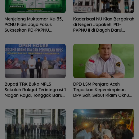
Menjelang Muktamar Ke-35,
Kaderisasi NU Kian Bergairah
PCNU Pidie Jaya Fokus
di Negeri Japakeh, PD-
Sukseskan PD-PKPNU
PKPNU II di Dayah Darul
Angkatan II
Munawwarah Kuta Krueng
Diserbu Pendaftar
Bupati TRK Buka MPLS
DPD LSM Penjara Aceh
Sekolah Rakyat Terintegrasi 1
Tegaskan Kepemimpinan
Nagan Raya, Tonggak Baru
DPP Sah, Sebut Klaim Oknum
Pendidikan Gratis Berkualitas
sebagai Ketua DPP
Merupakan Kebohongan
Publik