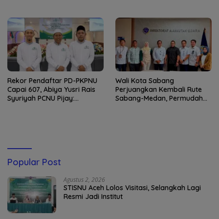
yang Amanah
Remaja Satbrimob
Rekor Pendaftar PD-PKPNU
Wali Kota Sabang
Capai 607, Abiya Yusri Rais
Perjuangkan Kembali Rute
Syuriyah PCNU Pijay:
Sabang-Medan, Permudah
Kaderisasi Merupakan
Akses Wisatawan ke Pulau
Jantung Jam’iyah
Weh
Popular Post
Agustus 2, 2026
STISNU Aceh Lolos Visitasi, Selangkah Lagi
Resmi Jadi Institut