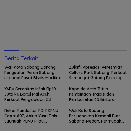
Berita Terkait
Wali Kota Sabang Dorong
Zulkifli Apresiasi Peresmian
Penguatan Peran Sabang
Culture Park Sabang, Perkuat
sebagai Pusat Bisnis Maritim
Semangat Gotong Royong
YARA Serahkan Infak Rp10
Kapolda Aceh Tutup
Juta ke Baitul Mal Aceh,
Pembinaan Tradisi dan
Perkuat Pengelolaan ZIS
Pembaretan 65 Bintara
yang Amanah
Remaja Satbrimob
Rekor Pendaftar PD-PKPNU
Wali Kota Sabang
Capai 607, Abiya Yusri Rais
Perjuangkan Kembali Rute
Syuriyah PCNU Pijay:
Sabang-Medan, Permudah
Kaderisasi Merupakan
Akses Wisatawan ke Pulau