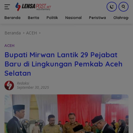
Beranda
Berita
Politik
Nasional
Peristiwa
Olahraga
Langsung
Beranda
ACEH
ke
konten
ACEH
Bupati Mirwan Lantik 29 Pejabat
Baru di Lingkungan Pemkab Aceh
Selatan
Redaksi
September 30, 2025