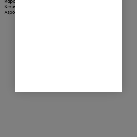
Kapolda Aceh Tinjau
Kapolda Aceh Terima
Kerusakan Rumah Dinas
Silaturahmi LVRI, Bahas
Aspol Lamteumen I Diterjang
Persiapan Hari Veteran
Angin Kencang
Nasional ke-77