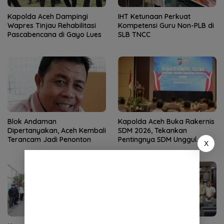
Kapolda Aceh Dampingi
IHT Ketunaan Perkuat
Wapres Tinjau Rehabilitasi
Kompetensi Guru Non-PLB di
Pascabencana di Gayo Lues
SLB TNCC
Blok Andaman
Kapolda Aceh Buka Rakernis
Dipertanyakan, Aceh Kembali
SDM 2026, Tekankan
Terancam Jadi Penonton
Pentingnya SDM Unggul
X
untuk Pelayanan Polri
Humanis