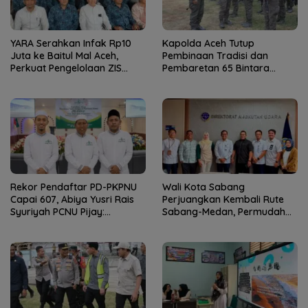
YARA Serahkan Infak Rp10
Kapolda Aceh Tutup
Juta ke Baitul Mal Aceh,
Pembinaan Tradisi dan
Perkuat Pengelolaan ZIS
Pembaretan 65 Bintara
yang Amanah
Remaja Satbrimob
Rekor Pendaftar PD-PKPNU
Wali Kota Sabang
Capai 607, Abiya Yusri Rais
Perjuangkan Kembali Rute
Syuriyah PCNU Pijay:
Sabang-Medan, Permudah
Kaderisasi Merupakan
Akses Wisatawan ke Pulau
Jantung Jam’iyah
Weh