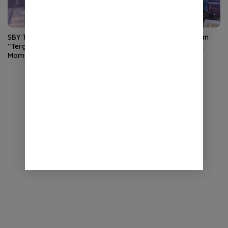
SBY Terharu Melihat Aceh
Pelukis Salaudin Serahkan
“Tergugu”, Puisi Din Saja Jadi
Lukisan “Gerakan Langit
Momen Paling Mengharukan
Biru” kepada Rian Syaf
di Tibang