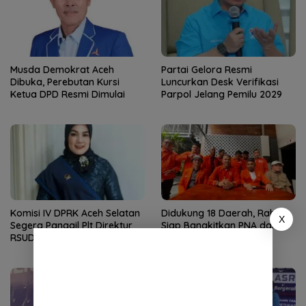
Musda Demokrat Aceh
Partai Gelora Resmi
Dibuka, Perebutan Kursi
Luncurkan Desk Verifikasi
Ketua DPD Resmi Dimulai
Parpol Jelang Pemilu 2029
Komisi IV DPRK Aceh Selatan
Didukung 18 Daerah, Rahul
X
Segera Panggil Plt Direktur
Siap Bangkitkan PNA dari
RSUD Yuliddin Away
Krisis