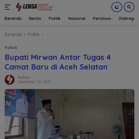
Beranda
Berita
Politik
Nasional
Peristiwa
Olahraga
Langsung
Beranda
Politik
ke
konten
Politik
Bupati Mirwan Antar Tugas 4
Camat Baru di Aceh Selatan
Redaksi
September 10, 2025