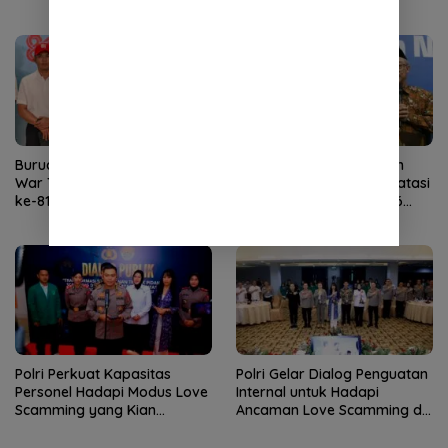
Buruan Daftar! Istana Buka
Mendikdasmen Terbitkan
War Tiket Ikuti Upacara HUT
Aturan Sekolah Aman, Batasi
ke-81 RI di Istana
Gawai Siswa di Bawah 16
Tahun
Polri Perkuat Kapasitas
Polri Gelar Dialog Penguatan
Personel Hadapi Modus Love
Internal untuk Hadapi
Scamming yang Kian
Ancaman Love Scamming di
Kompleks
Era Digital