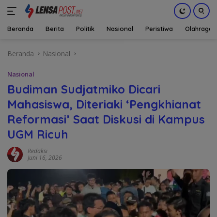
Beranda
Berita
Politik
Nasional
Peristiwa
Olahraga
Langsung
Beranda
Nasional
ke
konten
Nasional
Budiman Sudjatmiko Dicari
Mahasiswa, Diteriaki ‘Pengkhianat
Reformasi’ Saat Diskusi di Kampus
UGM Ricuh
Redaksi
Juni 16, 2026