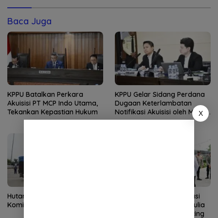
Baca Juga
KPPU Batalkan Perkara
KPPU Gelar Sidang Perdana
Akuisisi PT MCP Indo Utama,
Dugaan Keterlambatan
Tekankan Kepastian Hukum
Notifikasi Akuisisi oleh MUFG
X
Bank
Hutama Karya Tegaskan
Wakapolri Dorong Inovasi
Komitmen Zero ODOL
Personel, Bripda Putra Aulia
Jadi Teladan Green Policing