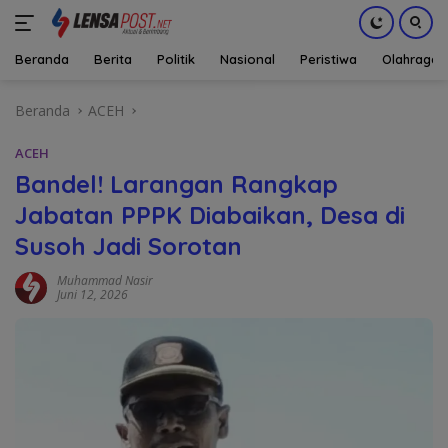
Beranda
Berita
Politik
Nasional
Peristiwa
Olahraga
Langsung
Beranda
ACEH
ke
konten
ACEH
Bandel! Larangan Rangkap
Jabatan PPPK Diabaikan, Desa di
Susoh Jadi Sorotan
Muhammad Nasir
Juni 12, 2026