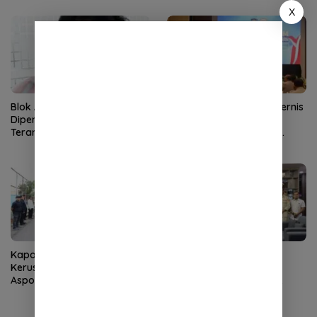
X
Blok Andaman
Kapolda Aceh Buka Rakernis
Dipertanyakan, Aceh Kembali
SDM 2026, Tekankan
Terancam Jadi Penonton
Pentingnya SDM Unggul
untuk Pelayanan Polri
Humanis
Kapolda Aceh Tinjau
Kapolda Aceh Terima
Kerusakan Rumah Dinas
Silaturahmi LVRI, Bahas
Aspol Lamteumen I Diterjang
Persiapan Hari Veteran
Angin Kencang
Nasional ke-77