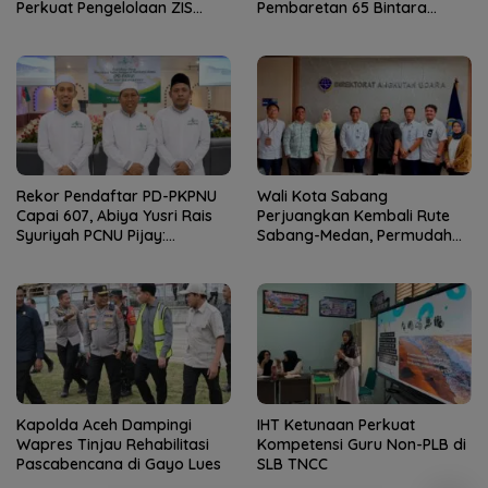
Perkuat Pengelolaan ZIS
Pembaretan 65 Bintara
yang Amanah
Remaja Satbrimob
Rekor Pendaftar PD-PKPNU
Wali Kota Sabang
Capai 607, Abiya Yusri Rais
Perjuangkan Kembali Rute
Syuriyah PCNU Pijay:
Sabang-Medan, Permudah
Kaderisasi Merupakan
Akses Wisatawan ke Pulau
Jantung Jam’iyah
Weh
Kapolda Aceh Dampingi
IHT Ketunaan Perkuat
Wapres Tinjau Rehabilitasi
Kompetensi Guru Non-PLB di
Pascabencana di Gayo Lues
SLB TNCC