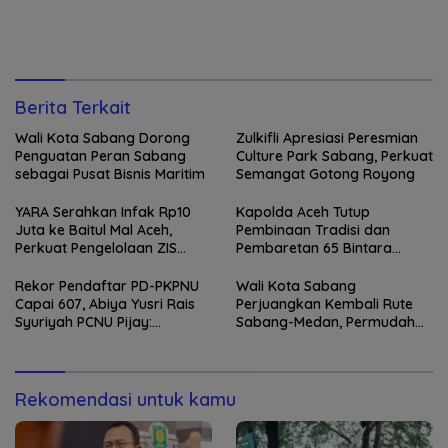
Berita Terkait
Wali Kota Sabang Dorong
Zulkifli Apresiasi Peresmian
Penguatan Peran Sabang
Culture Park Sabang, Perkuat
sebagai Pusat Bisnis Maritim
Semangat Gotong Royong
YARA Serahkan Infak Rp10
Kapolda Aceh Tutup
Juta ke Baitul Mal Aceh,
Pembinaan Tradisi dan
Perkuat Pengelolaan ZIS
Pembaretan 65 Bintara
yang Amanah
Remaja Satbrimob
Rekor Pendaftar PD-PKPNU
Wali Kota Sabang
Capai 607, Abiya Yusri Rais
Perjuangkan Kembali Rute
Syuriyah PCNU Pijay:
Sabang-Medan, Permudah
Kaderisasi Merupakan
Akses Wisatawan ke Pulau
Jantung Jam’iyah
Weh
Rekomendasi untuk kamu