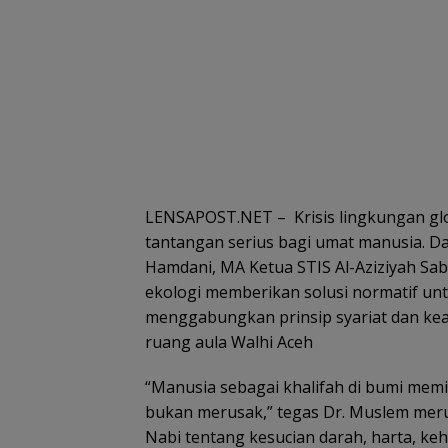
LENSAPOST.NET – Krisis lingkungan gl
tantangan serius bagi umat manusia. D
Hamdani, MA Ketua STIS Al-Aziziyah Sa
ekologi memberikan solusi normatif u
menggabungkan prinsip syariat dan kear
ruang aula Walhi Aceh
“Manusia sebagai khalifah di bumi me
bukan merusak,” tegas Dr. Muslem meruj
Nabi tentang kesucian darah, harta, keh