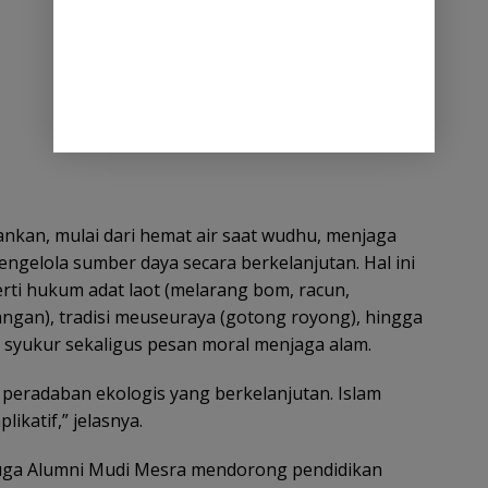
ankan, mulai dari hemat air saat wudhu, menjaga
gelola sumber daya secara berkelanjutan. Hal ini
erti hukum adat laot (melarang bom, racun,
ngan), tradisi meuseuraya (gotong royong), hingga
i syukur sekaligus pesan moral menjaga alam.
n peradaban ekologis yang berkelanjutan. Islam
ikatif,” jelasnya.
juga Alumni Mudi Mesra mendorong pendidikan