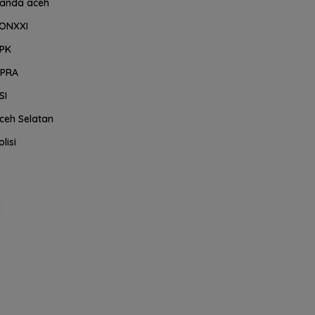
anda aceh
ONXXI
PK
PRA
SI
ceh Selatan
olisi