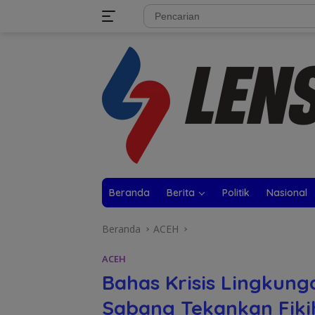
Langsung
tutup
ke
konten
Beranda
Berita
Politik
Nasional
Beranda
ACEH
ACEH
Bahas Krisis Lingkunga
Sabang Tekankan Fikih