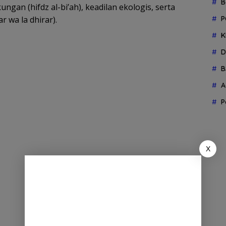
B
ngan (hifdz al-bi’ah), keadilan ekologis, serta
P
 wa la dhirar).
K
D
B
A
P
X