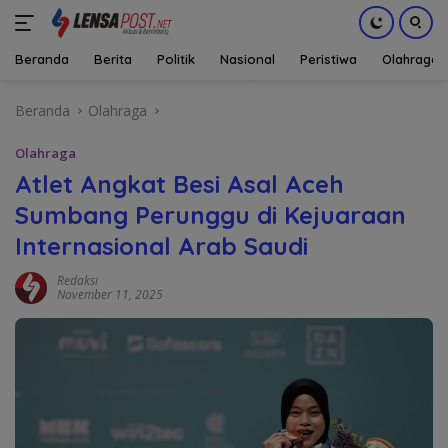
Beranda
Berita
Politik
Nasional
Peristiwa
Olahraga
Langsung
Beranda
Olahraga
ke
konten
Olahraga
Atlet Angkat Besi Asal Aceh
Sumbang Perunggu di Kejuaraan
Internasional Arab Saudi
Redaksi
November 11, 2025