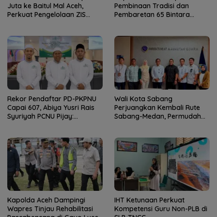
Juta ke Baitul Mal Aceh,
Pembinaan Tradisi dan
Perkuat Pengelolaan ZIS
Pembaretan 65 Bintara
yang Amanah
Remaja Satbrimob
Rekor Pendaftar PD-PKPNU
Wali Kota Sabang
Capai 607, Abiya Yusri Rais
Perjuangkan Kembali Rute
Syuriyah PCNU Pijay:
Sabang-Medan, Permudah
Kaderisasi Merupakan
Akses Wisatawan ke Pulau
Jantung Jam’iyah
Weh
Kapolda Aceh Dampingi
IHT Ketunaan Perkuat
Wapres Tinjau Rehabilitasi
Kompetensi Guru Non-PLB di