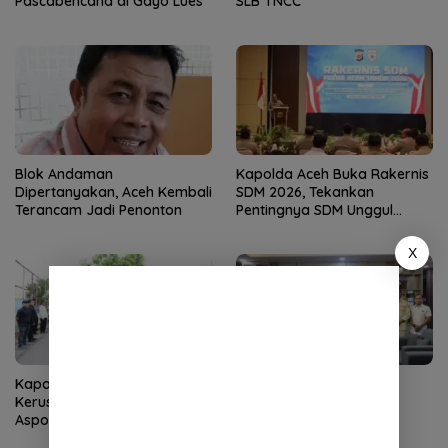
Pascabencana di Gayo Lues
SLB TNCC
Blok Andaman
Kapolda Aceh Buka Rakernis
Dipertanyakan, Aceh Kembali
SDM 2026, Tekankan
Terancam Jadi Penonton
Pentingnya SDM Unggul
untuk Pelayanan Polri
Humanis
X
Kapolda Aceh Tinjau
Kapolda Aceh Terima
Kerusakan Rumah Dinas
Silaturahmi LVRI, Bahas
Aspol Lamteumen I Diterjang
Persiapan Hari Veteran
Angin Kencang
Nasional ke-77