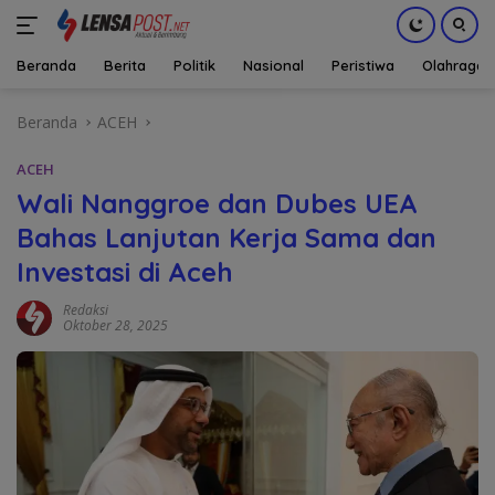
Beranda
Berita
Politik
Nasional
Peristiwa
Olahraga
Langsung
Beranda
ACEH
ke
konten
ACEH
Wali Nanggroe dan Dubes UEA
Bahas Lanjutan Kerja Sama dan
Investasi di Aceh
Redaksi
Oktober 28, 2025