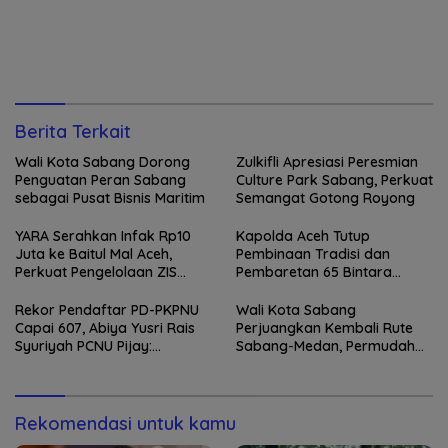
Berita Terkait
Wali Kota Sabang Dorong
Zulkifli Apresiasi Peresmian
Penguatan Peran Sabang
Culture Park Sabang, Perkuat
sebagai Pusat Bisnis Maritim
Semangat Gotong Royong
YARA Serahkan Infak Rp10
Kapolda Aceh Tutup
Juta ke Baitul Mal Aceh,
Pembinaan Tradisi dan
Perkuat Pengelolaan ZIS
Pembaretan 65 Bintara
yang Amanah
Remaja Satbrimob
Rekor Pendaftar PD-PKPNU
Wali Kota Sabang
Capai 607, Abiya Yusri Rais
Perjuangkan Kembali Rute
Syuriyah PCNU Pijay:
Sabang-Medan, Permudah
Kaderisasi Merupakan
Akses Wisatawan ke Pulau
Jantung Jam’iyah
Weh
Rekomendasi untuk kamu