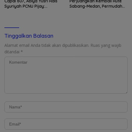
Capai 607, Abiya Yusri Rais
Perjuangkan Kembali Rute
Syuriyah PCNU Pijay:
Sabang-Medan, Permudah
Kaderisasi Merupakan
Akses Wisatawan ke Pulau
Jantung Jam’iyah
Weh
Tinggalkan Balasan
Alamat email Anda tidak akan dipublikasikan.
Ruas yang wajib
ditandai
*