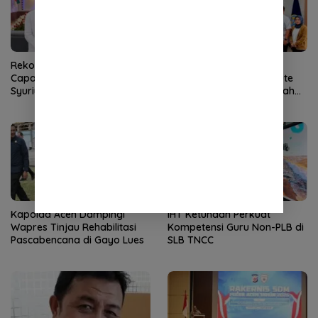
Rekor Pendaftar PD-PKPNU
Wali Kota Sabang
Capai 607, Abiya Yusri Rais
Perjuangkan Kembali Rute
Syuriyah PCNU Pijay:
Sabang-Medan, Permudah
Kaderisasi Merupakan
Akses Wisatawan ke Pulau
Jantung Jam’iyah
Weh
Kapolda Aceh Dampingi
IHT Ketunaan Perkuat
Wapres Tinjau Rehabilitasi
Kompetensi Guru Non-PLB di
Pascabencana di Gayo Lues
SLB TNCC