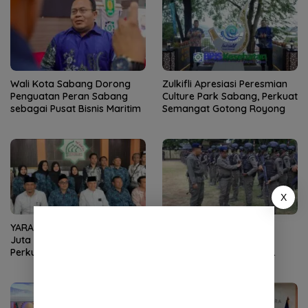
Wali Kota Sabang Dorong
Zulkifli Apresiasi Peresmian
Penguatan Peran Sabang
Culture Park Sabang, Perkuat
sebagai Pusat Bisnis Maritim
Semangat Gotong Royong
X
YARA Serahkan Infak Rp10
Kapolda Aceh Tutup
Juta ke Baitul Mal Aceh,
Pembinaan Tradisi dan
Perkuat Pengelolaan ZIS
Pembaretan 65 Bintara
yang Amanah
Remaja Satbrimob