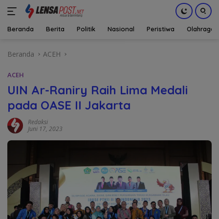
Beranda
Berita
Politik
Nasional
Peristiwa
Olahraga
Langsung
Beranda
ACEH
ke
konten
ACEH
UIN Ar-Raniry Raih Lima Medali
pada OASE II Jakarta
Redaksi
Juni 17, 2023