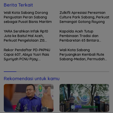
Berita Terkait
Wali Kota Sabang Dorong
Zulkifli Apresiasi Peresmian
Penguatan Peran Sabang
Culture Park Sabang, Perkuat
sebagai Pusat Bisnis Maritim
Semangat Gotong Royong
YARA Serahkan Infak Rp10
Kapolda Aceh Tutup
Juta ke Baitul Mal Aceh,
Pembinaan Tradisi dan
Perkuat Pengelolaan ZIS
Pembaretan 65 Bintara
yang Amanah
Remaja Satbrimob
Rekor Pendaftar PD-PKPNU
Wali Kota Sabang
Capai 607, Abiya Yusri Rais
Perjuangkan Kembali Rute
Syuriyah PCNU Pijay:
Sabang-Medan, Permudah
Kaderisasi Merupakan
Akses Wisatawan ke Pulau
Jantung Jam’iyah
Weh
Rekomendasi untuk kamu