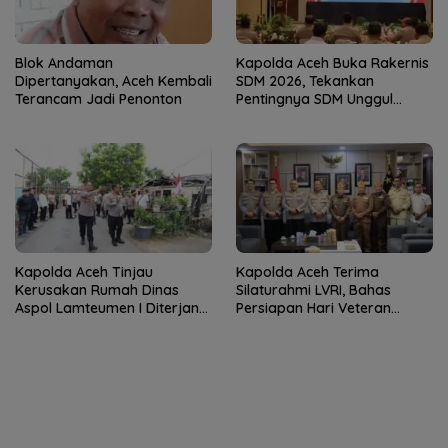
Blok Andaman
Kapolda Aceh Buka Rakernis
Dipertanyakan, Aceh Kembali
SDM 2026, Tekankan
Terancam Jadi Penonton
Pentingnya SDM Unggul
untuk Pelayanan Polri
Humanis
Kapolda Aceh Tinjau
Kapolda Aceh Terima
Kerusakan Rumah Dinas
Silaturahmi LVRI, Bahas
Aspol Lamteumen I Diterjang
Persiapan Hari Veteran
Angin Kencang
Nasional ke-77