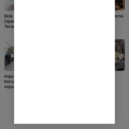
Blok Andaman
Kapolda Aceh Buka Rakernis
Dipertanyakan, Aceh Kembali
SDM 2026, Tekankan
Terancam Jadi Penonton
Pentingnya SDM Unggul
untuk Pelayanan Polri
Humanis
Kapolda Aceh Tinjau
Kapolda Aceh Terima
Kerusakan Rumah Dinas
Silaturahmi LVRI, Bahas
Aspol Lamteumen I Diterjang
Persiapan Hari Veteran
Angin Kencang
Nasional ke-77