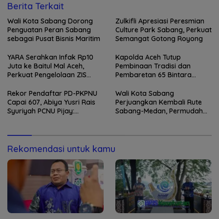
Berita Terkait
Wali Kota Sabang Dorong
Zulkifli Apresiasi Peresmian
Penguatan Peran Sabang
Culture Park Sabang, Perkuat
sebagai Pusat Bisnis Maritim
Semangat Gotong Royong
YARA Serahkan Infak Rp10
Kapolda Aceh Tutup
Juta ke Baitul Mal Aceh,
Pembinaan Tradisi dan
Perkuat Pengelolaan ZIS
Pembaretan 65 Bintara
yang Amanah
Remaja Satbrimob
Rekor Pendaftar PD-PKPNU
Wali Kota Sabang
Capai 607, Abiya Yusri Rais
Perjuangkan Kembali Rute
Syuriyah PCNU Pijay:
Sabang-Medan, Permudah
Kaderisasi Merupakan
Akses Wisatawan ke Pulau
Jantung Jam’iyah
Weh
Rekomendasi untuk kamu