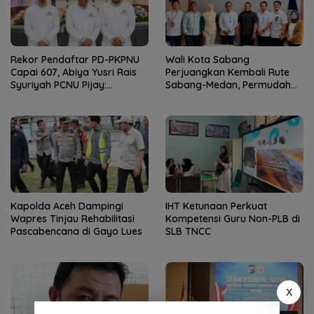
Rekor Pendaftar PD-PKPNU
Wali Kota Sabang
Capai 607, Abiya Yusri Rais
Perjuangkan Kembali Rute
Syuriyah PCNU Pijay:
Sabang-Medan, Permudah
Kaderisasi Merupakan
Akses Wisatawan ke Pulau
Jantung Jam’iyah
Weh
Kapolda Aceh Dampingi
IHT Ketunaan Perkuat
Wapres Tinjau Rehabilitasi
Kompetensi Guru Non-PLB di
Pascabencana di Gayo Lues
SLB TNCC
X