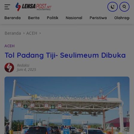
Beranda
Berita
Politik
Nasional
Peristiwa
Olahraga
Langsung
Beranda
ACEH
ke
konten
ACEH
Tol Padang Tiji- Seulimeum Dibuka
Redaksi
Juni 4, 2025