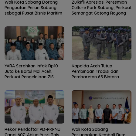
Wali Kota Sabang Dorong
Zulkifli Apresiasi Peresmian
Penguatan Peran Sabang
Culture Park Sabang, Perkuat
sebagai Pusat Bisnis Maritim
Semangat Gotong Royong
YARA Serahkan Infak Rp10
Kapolda Aceh Tutup
Juta ke Baitul Mal Aceh,
Pembinaan Tradisi dan
Perkuat Pengelolaan ZIS
Pembaretan 65 Bintara
yang Amanah
Remaja Satbrimob
Rekor Pendaftar PD-PKPNU
Wali Kota Sabang
Capai 607, Abiya Yusri Rais
Perjuangkan Kembali Rute