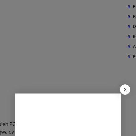
P
K
D
B
A
P
X
 oleh PCNU Bener Meriah ini mengusung tema
a dan Sejahtera”.