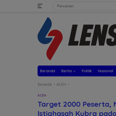
Langsung
tutup
ke
konten
Beranda
Berita
Politik
Nasional
Beranda
ACEH
ACEH
Target 2000 Peserta, 
Istighasah Kubra pada 