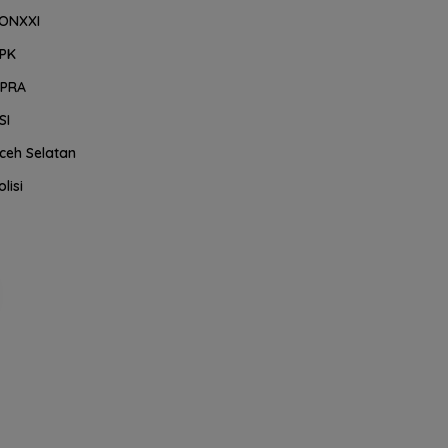
ONXXI
PK
PRA
SI
ceh Selatan
olisi