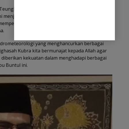
, Teungku Baharudin Usman mengatakan,
 ini menjadi momentum untuk meningkatkan spirit
mempererat ukhuwah Islamiyah serta bermunajat
a.
 hidrometeorologi yang menghancurkan berbagai
tighasah Kubra kita bermunajat kepada Allah agar
ta diberikan kekuatan dalam menghadapi berbagai
u Buntul ini.