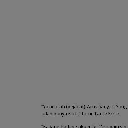
“Ya ada lah (pejabat). Artis banyak. Y
udah punya istri),” tutur Tante Ernie.
“Kadang-kadang aku mikir ‘Ngapain sih i