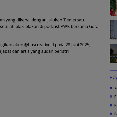
ram yang dikenal dengan julukan ‘Pemersatu
 setelah blak-blakan di podcast PWK bersama Gofar
gikan akun @hascreativeid pada 28 Juni 2025,
abat dan artis yang sudah beristri.
Pop
A
P
P
B