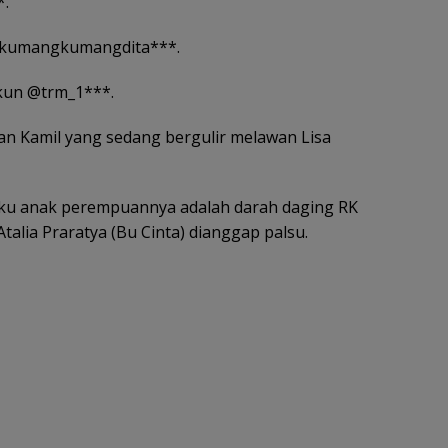
*.
 @kumangkumangdita***.
akun @trm_1***.
wan Kamil yang sedang bergulir melawan Lisa
ku anak perempuannya adalah darah daging RK
lia Praratya (Bu Cinta) dianggap palsu.