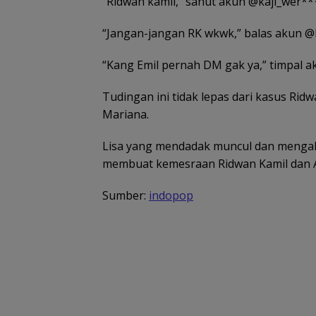
“Ridwan kamil,” sahut akun @kaji_wer**
“Jangan-jangan RK wkwk,” balas akun
“Kang Emil pernah DM gak ya,” timpal 
Tudingan ini tidak lepas dari kasus Rid
Mariana.
Lisa yang mendadak muncul dan menga
membuat kemesraan Ridwan Kamil dan Ata
Sumber:
indopop