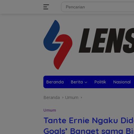
Langsung
tutup
ke
konten
Beranda
Berita
Politik
Nasional
Beranda
Umum
Umum
Tante Ernie Ngaku Did
Goals’ Banget sama Bin