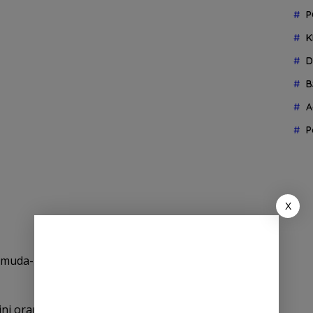
P
K
D
B
A
P
X
ang muda-muda banyak banget. Banyak banget (yang
ni orang udah menjabat, jadi seseorang’,”