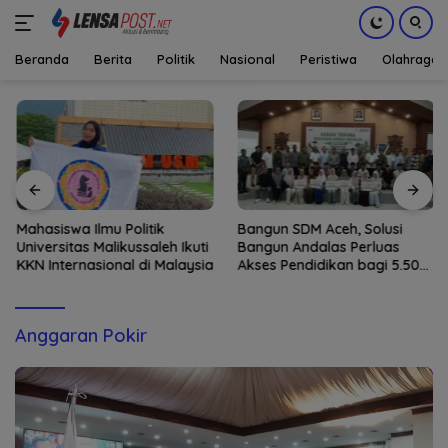
Beranda
Berita
Politik
Nasional
Peristiwa
Olahraga
Langsung
ke
konten
Mahasiswa Ilmu Politik
Bangun SDM Aceh, Solusi
Universitas Malikussaleh Ikuti
Bangun Andalas Perluas
KKN Internasional di Malaysia
Akses Pendidikan bagi 5.500
Pelajar
Anggaran Pokir