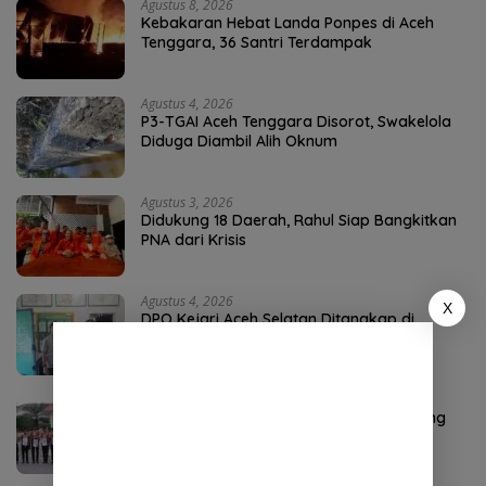
Agustus 8, 2026
Kebakaran Hebat Landa Ponpes di Aceh
Tenggara, 36 Santri Terdampak
Agustus 4, 2026
P3-TGAI Aceh Tenggara Disorot, Swakelola
Diduga Diambil Alih Oknum
Agustus 3, 2026
Didukung 18 Daerah, Rahul Siap Bangkitkan
PNA dari Krisis
Agustus 4, 2026
X
DPO Kejari Aceh Selatan Ditangkap di
Sumatera Utara
Agustus 2, 2026
Ketua Kwarcab Nagan Raya Raja Sayang
Kukuhkan 9 Pramuka Garuda