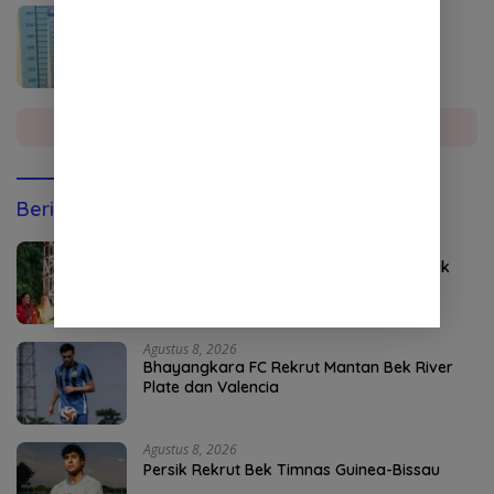
Agustus 4, 2026
Seorang Penyalahguna Sabu di Aceh
Tenggara Diciduk Polisi
Selengkapnya
Berita Olahraga
Agustus 8, 2026
Kapolri Jadi Anggota Kehormatan Tapak
Suci
Agustus 8, 2026
Bhayangkara FC Rekrut Mantan Bek River
Plate dan Valencia
Agustus 8, 2026
Persik Rekrut Bek Timnas Guinea-Bissau