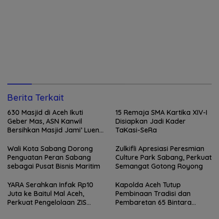
Berita Terkait
630 Masjid di Aceh Ikuti
15 Remaja SMA Kartika XIV-I
Geber Mas, ASN Kanwil
Disiapkan Jadi Kader
Bersihkan Masjid Jami’ Lueng
TaKasi-SeRa
Bata
Wali Kota Sabang Dorong
Zulkifli Apresiasi Peresmian
Penguatan Peran Sabang
Culture Park Sabang, Perkuat
sebagai Pusat Bisnis Maritim
Semangat Gotong Royong
YARA Serahkan Infak Rp10
Kapolda Aceh Tutup
Juta ke Baitul Mal Aceh,
Pembinaan Tradisi dan
Perkuat Pengelolaan ZIS
Pembaretan 65 Bintara
yang Amanah
Remaja Satbrimob