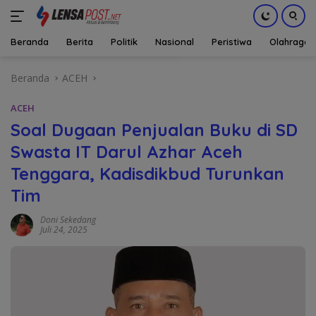
Beranda
Berita
Politik
Nasional
Peristiwa
Olahraga
Langsung
Beranda
ACEH
ke
konten
ACEH
Soal Dugaan Penjualan Buku di SD
Swasta IT Darul Azhar Aceh
Tenggara, Kadisdikbud Turunkan
Tim
Doni Sekedang
Juli 24, 2025