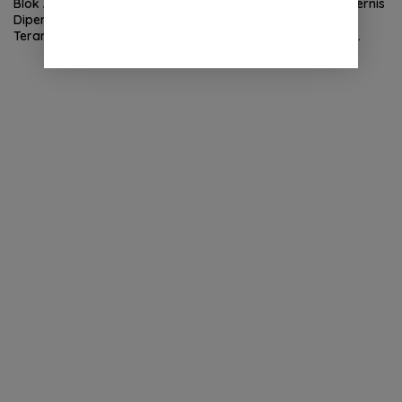
Blok Andaman
Kapolda Aceh Buka Rakernis
Dipertanyakan, Aceh Kembali
SDM 2026, Tekankan
Terancam Jadi Penonton
Pentingnya SDM Unggul
untuk Pelayanan Polri
Humanis