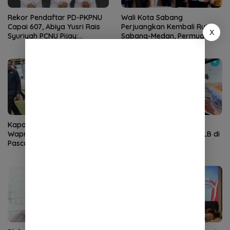
Rekor Pendaftar PD-PKPNU
Wali Kota Sabang
Capai 607, Abiya Yusri Rais
Perjuangkan Kembali Rute
X
Syuriyah PCNU Pijay:
Sabang-Medan, Permudah
Kaderisasi Merupakan
Akses Wisatawan ke Pulau
Jantung Jam’iyah
Weh
Kapolda Aceh Dampingi
IHT Ketunaan Perkuat
Wapres Tinjau Rehabilitasi
Kompetensi Guru Non-PLB di
Pascabencana di Gayo Lues
SLB TNCC