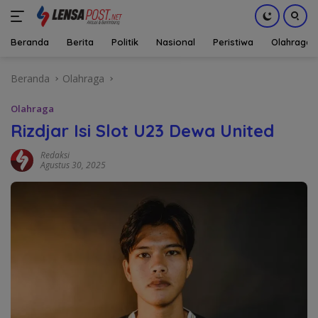
Beranda
Berita
Politik
Nasional
Peristiwa
Olahraga
Langsung
Beranda
Olahraga
ke
konten
Olahraga
Rizdjar Isi Slot U23 Dewa United
Redaksi
Agustus 30, 2025