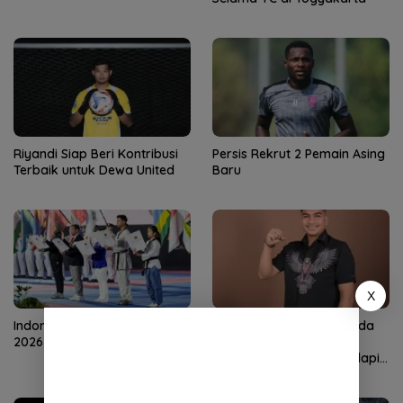
Riyandi Siap Beri Kontribusi
Persis Rekrut 2 Pemain Asing
Terbaik untuk Dewa United
Baru
X
Indonesia Open Taekwondo
Dek Gam Tunjuk Ari Nanda
2026 Resmi Bergulir
sebagai COO Persiraja,
Perkuat Manajemen Hadapi
Musim Baru