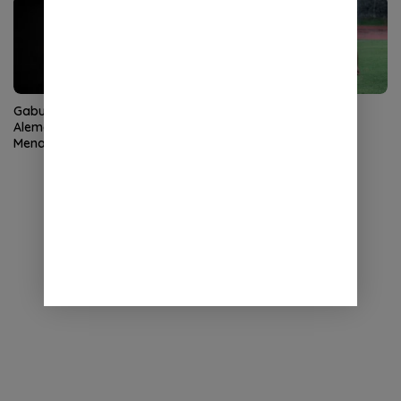
Gabung Persiraja, Daniel
Persis Agendakan TC di
Alemão Targetkan
Garudayaksa Training
Menangkan Sebanyak
Centre
Mungkin Pertandingan