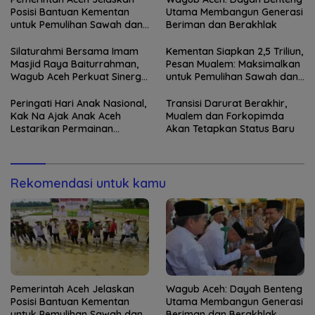
Posisi Bantuan Kementan
Utama Membangun Generasi
untuk Pemulihan Sawah dan
Beriman dan Berakhlak
Kebun
Silaturahmi Bersama Imam
Kementan Siapkan 2,5 Triliun,
Masjid Raya Baiturrahman,
Pesan Mualem: Maksimalkan
Wagub Aceh Perkuat Sinergi
untuk Pemulihan Sawah dan
dengan Ulama
Kebun
Peringati Hari Anak Nasional,
Transisi Darurat Berakhir,
Kak Na Ajak Anak Aceh
Mualem dan Forkopimda
Lestarikan Permainan
Akan Tetapkan Status Baru
Tradisional
Rekomendasi untuk kamu
Pemerintah Aceh Jelaskan
Wagub Aceh: Dayah Benteng
Posisi Bantuan Kementan
Utama Membangun Generasi
untuk Pemulihan Sawah dan
Beriman dan Berakhlak