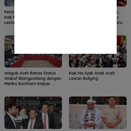
Peringati Hari Anak Nasional,
Transisi Darurat Berakhir,
Kak Na Ajak Anak Aceh
Mualem dan Forkopimda
Lestarikan Permainan
Akan Tetapkan Status Baru
Tradisional
Wagub Aceh Bahas Status
Kak Na Ajak Anak Aceh
Wakaf Blangpadang dengan
Lawan Bullying
Menko Kumham Imipas