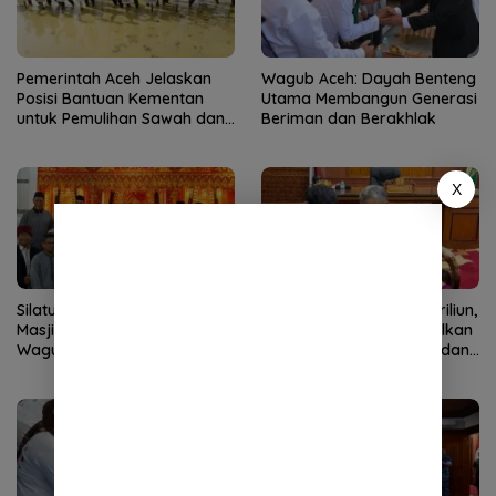
Pemerintah Aceh Jelaskan
Wagub Aceh: Dayah Benteng
Posisi Bantuan Kementan
Utama Membangun Generasi
untuk Pemulihan Sawah dan
Beriman dan Berakhlak
Kebun
X
Silaturahmi Bersama Imam
Kementan Siapkan 2,5 Triliun,
Masjid Raya Baiturrahman,
Pesan Mualem: Maksimalkan
Wagub Aceh Perkuat Sinergi
untuk Pemulihan Sawah dan
dengan Ulama
Kebun