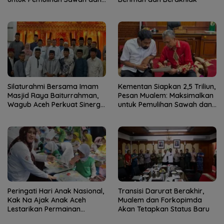
Kebun
Silaturahmi Bersama Imam
Kementan Siapkan 2,5 Triliun,
Masjid Raya Baiturrahman,
Pesan Mualem: Maksimalkan
Wagub Aceh Perkuat Sinergi
untuk Pemulihan Sawah dan
dengan Ulama
Kebun
Peringati Hari Anak Nasional,
Transisi Darurat Berakhir,
Kak Na Ajak Anak Aceh
Mualem dan Forkopimda
Lestarikan Permainan
Akan Tetapkan Status Baru
Tradisional