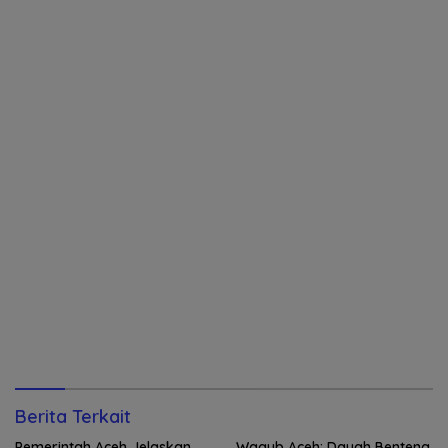
Berita Terkait
Pemerintah Aceh Jelaskan
Wagub Aceh: Dayah Benteng