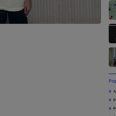
Pop
A
P
P