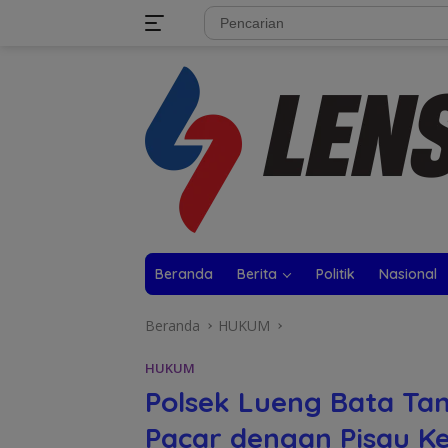
Langsung
tutup
ke
konten
Beranda
Berita
Politik
Nasional
Beranda
HUKUM
HUKUM
Polsek Lueng Bata Ta
Pacar dengan Pisau K