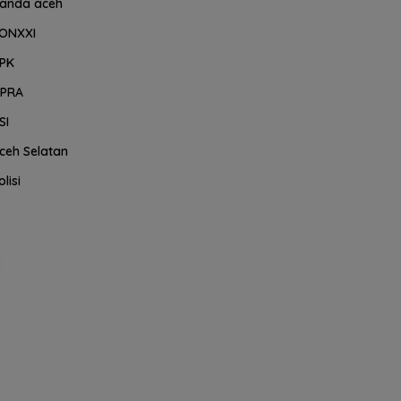
anda aceh
ONXXI
PK
PRA
SI
ceh Selatan
olisi