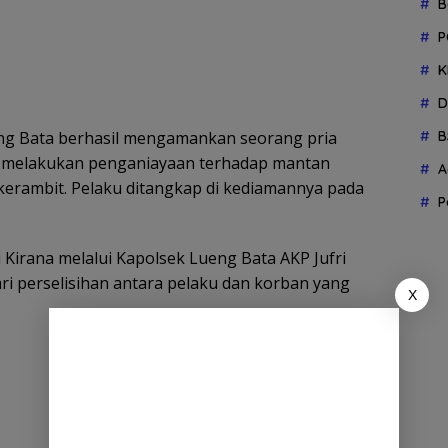
B
P
K
D
ng Bata berhasil mengamankan seorang pria
B
uga melakukan penganiayaan terhadap mantan
A
kerambit. Pelaku ditangkap di kediamannya pada
P
Kirana melalui Kapolsek Lueng Bata AKP Jufri
ri perselisihan antara pelaku dan korban yang
X