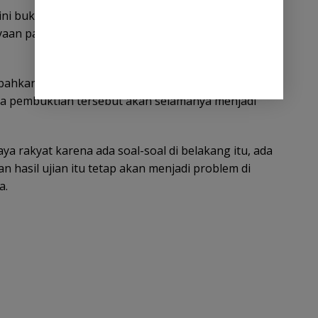
i ini bukan soal ketajaman kapasitas pengujian
yaan pada lembaga pengujinya. Itu yang dibetulin
bahkan, jika kepercayaan publik tidak dibenahi oleh
a pembuktian tersebut akan selamanya menjadi
a rakyat karena ada soal-soal di belakang itu, ada
hasil ujian itu tetap akan menjadi problem di
a.