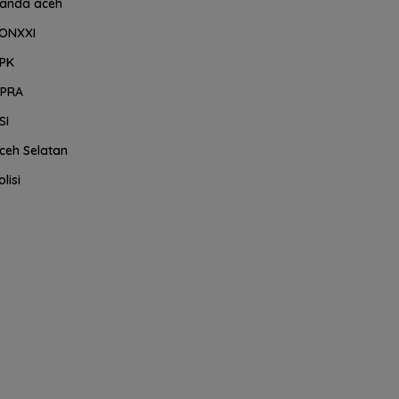
anda aceh
ONXXI
PK
PRA
SI
ceh Selatan
olisi