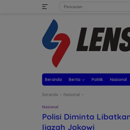
Langsung
tutup
ke
konten
Beranda
Berita
Politik
Nasional
Beranda
Nasional
Nasional
Polisi Diminta Libatka
Ijazah Jokowi