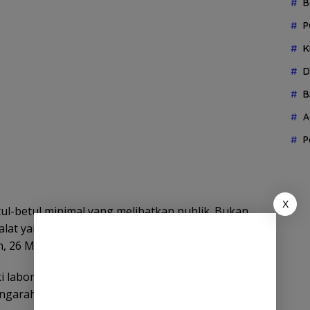
B
P
K
D
B
A
P
X
tul-betul minimal yang melibatkan publik. Bukan
lat yang reliable,” kata Rocky Gerung dalam akun
, 26 Mei 2025.
ki laboratorium forensik terbaik, namun yang perlu
engarah pada ketidakpercayaan terhadap Jokowi.