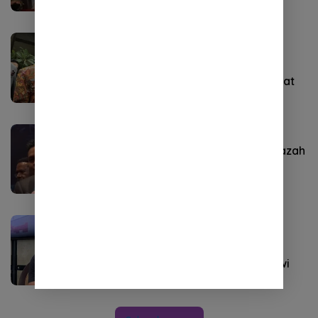
Politik
Juni 29, 2025
Bantahan Tim Hukum Jokowi
Bertentangan dengan Akal Sehat
Nasional
Juni 14, 2025
Luhut Minta Polemik Keaslian Ijazah
Jokowi Disetop: Apa Sih
Masalahnya buat Indonesia?
Nasional
Mei 27, 2025
Polisi Diminta Libatkan Publik
dalam Uji Keaslian Ijazah Jokowi