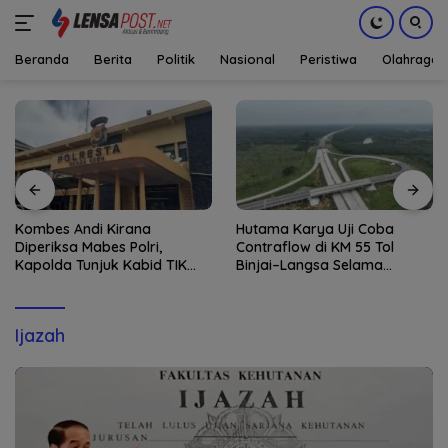
Beranda
Berita
Politik
Nasional
Peristiwa
Olahraga
Langsung
ke
konten
Kombes Andi Kirana
Hutama Karya Uji Coba
Diperiksa Mabes Polri,
Contraflow di KM 55 Tol
Kapolda Tunjuk Kabid TIK
Binjai–Langsa Selama
sebagai Pelaksana Tugas
Pemeliharaan Jembatan
Kapolresta Banda Aceh
Ijazah