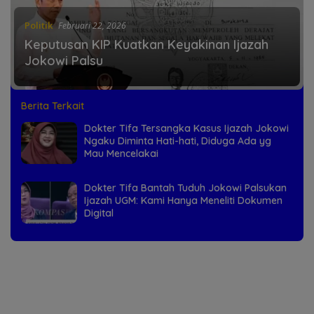
Politik
Februari 22, 2026
Keputusan KIP Kuatkan Keyakinan Ijazah
Jokowi Palsu
Berita Terkait
Dokter Tifa Tersangka Kasus Ijazah Jokowi
Ngaku Diminta Hati-hati, Diduga Ada yg
Mau Mencelakai
Dokter Tifa Bantah Tuduh Jokowi Palsukan
Ijazah UGM: Kami Hanya Meneliti Dokumen
Digital