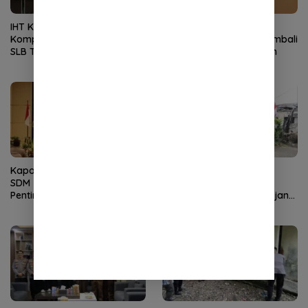
IHT Ketunaan Perkuat
Blok Andaman
Kompetensi Guru Non-PLB di
Dipertanyakan, Aceh Kembali
SLB TNCC
Terancam Jadi Penonton
Kapolda Aceh Buka Rakernis
Kapolda Aceh Tinjau
SDM 2026, Tekankan
Kerusakan Rumah Dinas
Pentingnya SDM Unggul
Aspol Lamteumen I Diterjang
untuk Pelayanan Polri
Angin Kencang
Humanis