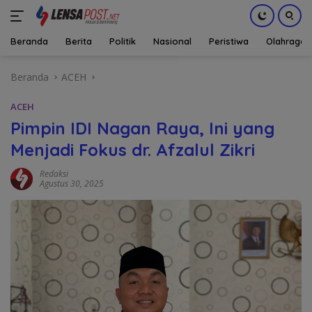
Beranda
Berita
Politik
Nasional
Peristiwa
Olahraga
Langsung
Beranda
ACEH
ke
konten
ACEH
Pimpin IDI Nagan Raya, Ini yang
Menjadi Fokus dr. Afzalul Zikri
Redaksi
Agustus 30, 2025