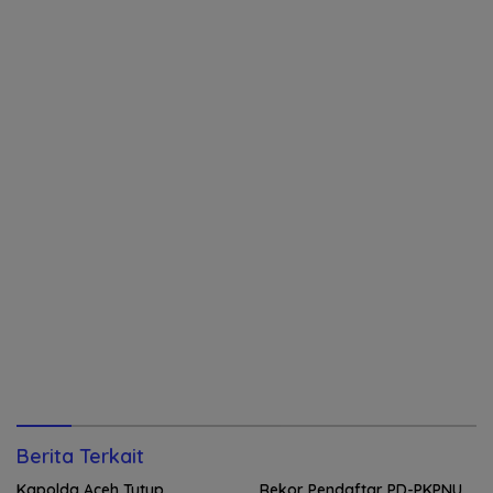
Berita Terkait
Kapolda Aceh Tutup
Rekor Pendaftar PD-PKPNU