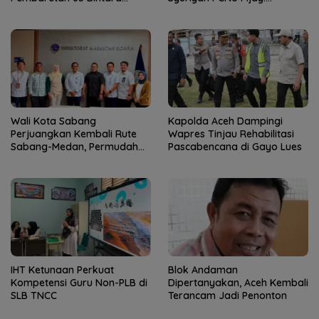
Remaja Satbrimob
Kaderisasi Merupakan
Jantung Jam’iyah
Wali Kota Sabang
Kapolda Aceh Dampingi
Perjuangkan Kembali Rute
Wapres Tinjau Rehabilitasi
Sabang-Medan, Permudah
Pascabencana di Gayo Lues
Akses Wisatawan ke Pulau
Weh
IHT Ketunaan Perkuat
Blok Andaman
Kompetensi Guru Non-PLB di
Dipertanyakan, Aceh Kembali
SLB TNCC
Terancam Jadi Penonton