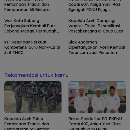
Pembinaan Tradisi dan
Capai 607, Abiya Yusri Rais
Pembaretan 65 Bintara
Syuriyah PCNU Pijay:
Remaja Satbrimob
Kaderisasi Merupakan
Jantung Jam’iyah
Wali Kota Sabang
Kapolda Aceh Dampingi
Perjuangkan Kembali Rute
Wapres Tinjau Rehabilitasi
Sabang-Medan, Permudah
Pascabencana di Gayo Lues
Akses Wisatawan ke Pulau
Weh
IHT Ketunaan Perkuat
Blok Andaman
Kompetensi Guru Non-PLB di
Dipertanyakan, Aceh Kembali
SLB TNCC
Terancam Jadi Penonton
Rekomendasi untuk kamu
Kapolda Aceh Tutup
Rekor Pendaftar PD-PKPNU
Pembinaan Tradisi dan
Capai 607, Abiya Yusri Rais
Pembaretan 65 Bintara
Syuriyah PCNU Pijay: