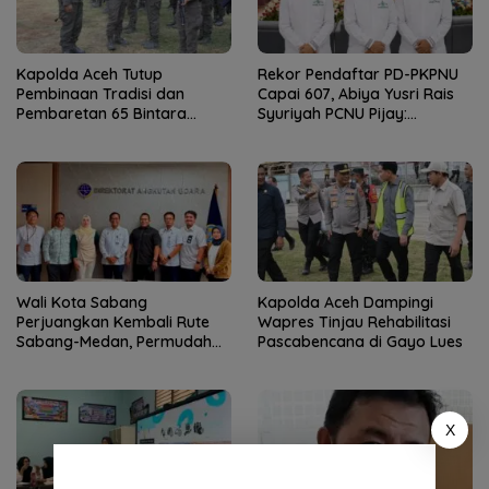
Kapolda Aceh Tutup
Rekor Pendaftar PD-PKPNU
Pembinaan Tradisi dan
Capai 607, Abiya Yusri Rais
Pembaretan 65 Bintara
Syuriyah PCNU Pijay:
Remaja Satbrimob
Kaderisasi Merupakan
Jantung Jam’iyah
Wali Kota Sabang
Kapolda Aceh Dampingi
Perjuangkan Kembali Rute
Wapres Tinjau Rehabilitasi
Sabang-Medan, Permudah
Pascabencana di Gayo Lues
Akses Wisatawan ke Pulau
Weh
X