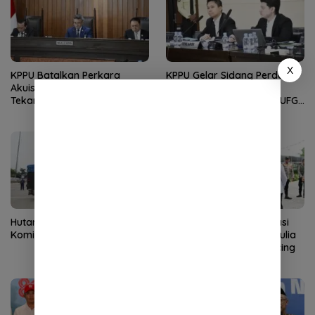
X
KPPU Batalkan Perkara
KPPU Gelar Sidang Perdana
Akuisisi PT MCP Indo Utama,
Dugaan Keterlambatan
Tekankan Kepastian Hukum
Notifikasi Akuisisi oleh MUFG
Bank
Hutama Karya Tegaskan
Wakapolri Dorong Inovasi
Komitmen Zero ODOL
Personel, Bripda Putra Aulia
Jadi Teladan Green Policing