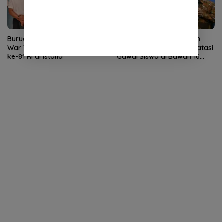
Buruan Daftar! Istana Buka
Mendikdasmen Terbitkan
War Tiket Ikuti Upacara HUT
Aturan Sekolah Aman, Batasi
ke-81 RI di Istana
Gawai Siswa di Bawah 16
Tahun