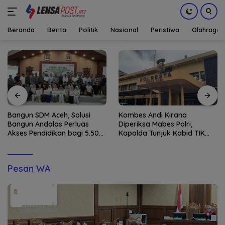
Beranda
Berita
Politik
Nasional
Peristiwa
Olahraga
Langsung
ke
konten
Bangun SDM Aceh, Solusi
Kombes Andi Kirana
Bangun Andalas Perluas
Diperiksa Mabes Polri,
Akses Pendidikan bagi 5.500
Kapolda Tunjuk Kabid TIK
Pelajar
sebagai Pelaksana Tugas
Kapolresta Banda Aceh
Pesan WA