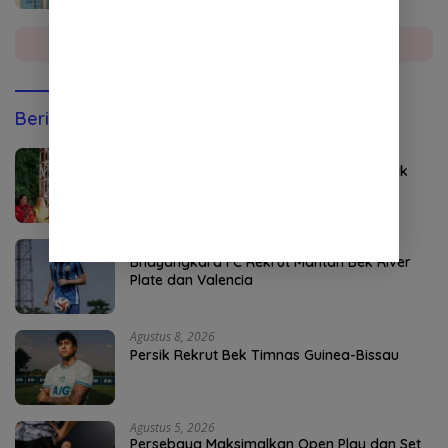
Selengkapnya
Berita Olahraga
Agustus 8, 2026
Kapolri Jadi Anggota Kehormatan Tapak
Suci
Agustus 8, 2026
Bhayangkara FC Rekrut Mantan Bek River
Plate dan Valencia
Agustus 8, 2026
Persik Rekrut Bek Timnas Guinea-Bissau
Agustus 5, 2026
Persebaya Maksimalkan Open Play dan Set