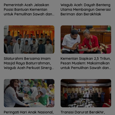
Pemerintah Aceh Jelaskan
Wagub Aceh: Dayah Benteng
Posisi Bantuan Kementan
Utama Membangun Generasi
untuk Pemulihan Sawah dan
Beriman dan Berakhlak
Kebun
Silaturahmi Bersama Imam
Kementan Siapkan 2,5 Triliun,
Masjid Raya Baiturrahman,
Pesan Mualem: Maksimalkan
Wagub Aceh Perkuat Sinergi
untuk Pemulihan Sawah dan
dengan Ulama
Kebun
Peringati Hari Anak Nasional,
Transisi Darurat Berakhir,