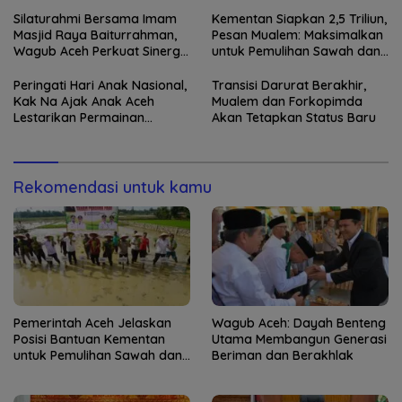
Kebun
Silaturahmi Bersama Imam
Kementan Siapkan 2,5 Triliun,
Masjid Raya Baiturrahman,
Pesan Mualem: Maksimalkan
Wagub Aceh Perkuat Sinergi
untuk Pemulihan Sawah dan
dengan Ulama
Kebun
Peringati Hari Anak Nasional,
Transisi Darurat Berakhir,
Kak Na Ajak Anak Aceh
Mualem dan Forkopimda
Lestarikan Permainan
Akan Tetapkan Status Baru
Tradisional
Rekomendasi untuk kamu
Pemerintah Aceh Jelaskan
Wagub Aceh: Dayah Benteng
Posisi Bantuan Kementan
Utama Membangun Generasi
untuk Pemulihan Sawah dan
Beriman dan Berakhlak
Kebun