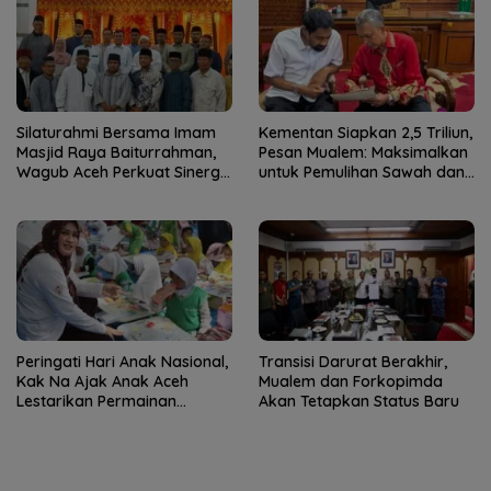
Silaturahmi Bersama Imam
Kementan Siapkan 2,5 Triliun,
Masjid Raya Baiturrahman,
Pesan Mualem: Maksimalkan
Wagub Aceh Perkuat Sinergi
untuk Pemulihan Sawah dan
dengan Ulama
Kebun
Peringati Hari Anak Nasional,
Transisi Darurat Berakhir,
Kak Na Ajak Anak Aceh
Mualem dan Forkopimda
Lestarikan Permainan
Akan Tetapkan Status Baru
Tradisional