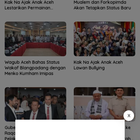
Kak Na Ajak Anak Aceh
Mualem dan Forkopimda
Lestarikan Permainan
Akan Tetapkan Status Baru
Tradisional
Wagub Aceh Bahas Status
Kak Na Ajak Anak Aceh
Wakaf Blangpadang dengan
Lawan Bullying
Menko Kumham Imipas
X
Gubernur Aceh Sampaikan
Wagub Aceh silaturahmi ke
Raqan Pertanggungjawaban
Dayah Abu Paya Pasi,
Pelaksanaan APBA 2025 ke
perkuat sinergi pemerintah