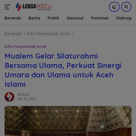
Beranda
Berita
Politik
Nasional
Peristiwa
Olahraga
Langsung
Beranda
Info Pemerintah Aceh
ke
konten
Info Pemerintah Aceh
Mualem Gelar Silaturahmi
Bersama Ulama, Perkuat Sinergi
Umara dan Ulama untuk Aceh
Islami
Redaksi
Mei 9, 2026