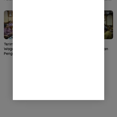
DPRA
dan ulama
Terima Audiensi LLDIKTI,
Wagub Aceh Ikuti Rapat
Wagub Fadhlullah Dorong
Percepatan Pembangunan
Penguatan SDM dan
Huntap Korban Bencana
Kolaborasi dengan PTS