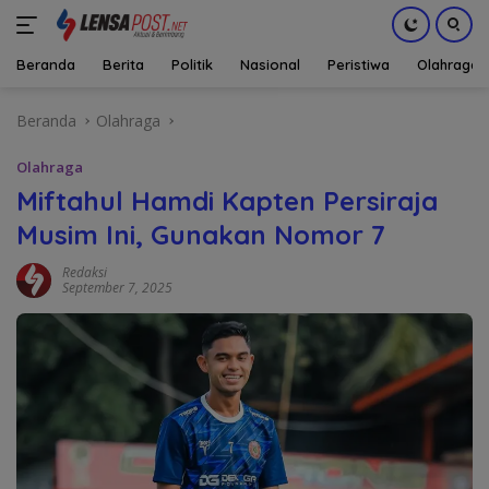
Beranda
Berita
Politik
Nasional
Peristiwa
Olahraga
Langsung
Beranda
Olahraga
ke
konten
Olahraga
Miftahul Hamdi Kapten Persiraja
Musim Ini, Gunakan Nomor 7
Redaksi
September 7, 2025