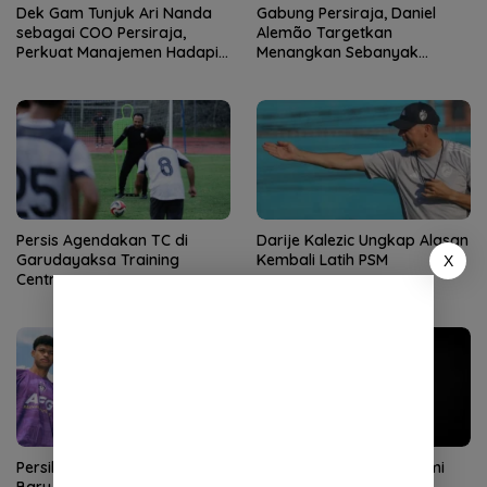
Dek Gam Tunjuk Ari Nanda
Gabung Persiraja, Daniel
sebagai COO Persiraja,
Alemão Targetkan
Perkuat Manajemen Hadapi
Menangkan Sebanyak
Musim Baru
Mungkin Pertandingan
Persis Agendakan TC di
Darije Kalezic Ungkap Alasan
Garudayaksa Training
Kembali Latih PSM
X
Centre
Persik Perkenalkan 5 Pemain
Ilham Udin Armaiyn Resmi