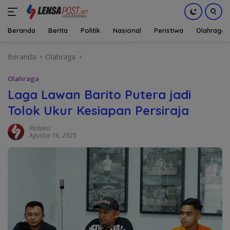
Beranda
Berita
Politik
Nasional
Peristiwa
Olahraga
Langsung
Beranda
Olahraga
ke
konten
Olahraga
Laga Lawan Barito Putera jadi
Tolok Ukur Kesiapan Persiraja
Redaksi
Agustus 16, 2025