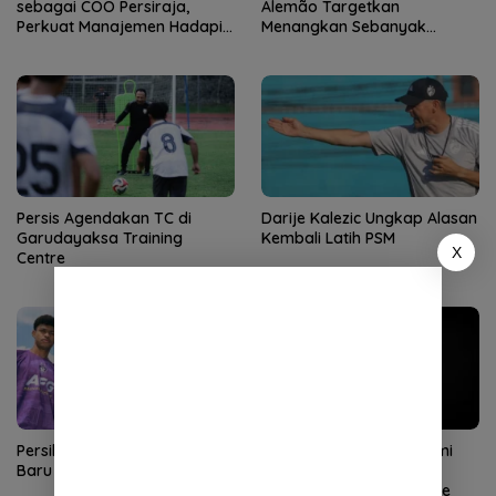
sebagai COO Persiraja,
Alemão Targetkan
Perkuat Manajemen Hadapi
Menangkan Sebanyak
Musim Baru
Mungkin Pertandingan
Persis Agendakan TC di
Darije Kalezic Ungkap Alasan
Garudayaksa Training
Kembali Latih PSM
X
Centre
Persik Perkenalkan 5 Pemain
Ilham Udin Armaiyn Resmi
Baru
Gabung Persiraja, Bidik
Promosi ke Super League