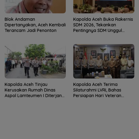
Blok Andaman
Kapolda Aceh Buka Rakernis
Dipertanyakan, Aceh Kembali
SDM 2026, Tekankan
Terancam Jadi Penonton
Pentingnya SDM Unggul
untuk Pelayanan Polri
Humanis
Kapolda Aceh Tinjau
Kapolda Aceh Terima
Kerusakan Rumah Dinas
Silaturahmi LVRI, Bahas
Aspol Lamteumen I Diterjang
Persiapan Hari Veteran
Angin Kencang
Nasional ke-77