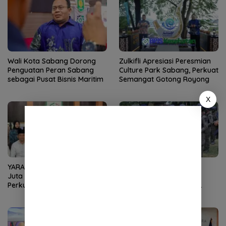
Wali Kota Sabang Dorong
Zulkifli Apresiasi Peresmian
Penguatan Peran Sabang
Culture Park Sabang, Perkuat
sebagai Pusat Bisnis Maritim
Semangat Gotong Royong
X
YARA Serahkan Infak Rp10
Kapolda Aceh Tutup
Juta ke Baitul Mal Aceh,
Pembinaan Tradisi dan
Perkuat Pengelolaan ZIS
Pembaretan 65 Bintara
yang Amanah
Remaja Satbrimob