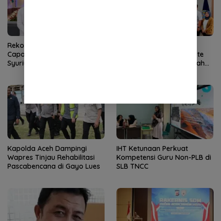
Rekor Pendaftar PD-PKPNU
Wali Kota Sabang
Capai 607, Abiya Yusri Rais
Perjuangkan Kembali Rute
Syuriyah PCNU Pijay:
Sabang-Medan, Permudah
Kaderisasi Merupakan
Akses Wisatawan ke Pulau
Jantung Jam’iyah
Weh
Kapolda Aceh Dampingi
IHT Ketunaan Perkuat
Wapres Tinjau Rehabilitasi
Kompetensi Guru Non-PLB di
Pascabencana di Gayo Lues
SLB TNCC