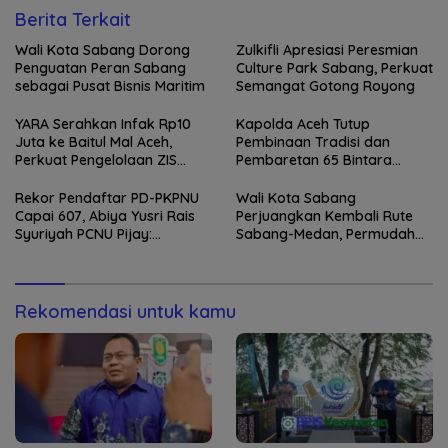
Berita Terkait
Wali Kota Sabang Dorong
Zulkifli Apresiasi Peresmian
Penguatan Peran Sabang
Culture Park Sabang, Perkuat
sebagai Pusat Bisnis Maritim
Semangat Gotong Royong
YARA Serahkan Infak Rp10
Kapolda Aceh Tutup
Juta ke Baitul Mal Aceh,
Pembinaan Tradisi dan
Perkuat Pengelolaan ZIS
Pembaretan 65 Bintara
yang Amanah
Remaja Satbrimob
Rekor Pendaftar PD-PKPNU
Wali Kota Sabang
Capai 607, Abiya Yusri Rais
Perjuangkan Kembali Rute
Syuriyah PCNU Pijay:
Sabang-Medan, Permudah
Kaderisasi Merupakan
Akses Wisatawan ke Pulau
Jantung Jam’iyah
Weh
Rekomendasi untuk kamu