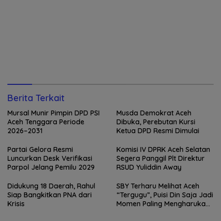
Berita Terkait
Mursal Munir Pimpin DPD PSI
Musda Demokrat Aceh
Aceh Tenggara Periode
Dibuka, Perebutan Kursi
2026–2031
Ketua DPD Resmi Dimulai
Partai Gelora Resmi
Komisi IV DPRK Aceh Selatan
Luncurkan Desk Verifikasi
Segera Panggil Plt Direktur
Parpol Jelang Pemilu 2029
RSUD Yuliddin Away
Didukung 18 Daerah, Rahul
SBY Terharu Melihat Aceh
Siap Bangkitkan PNA dari
“Tergugu”, Puisi Din Saja Jadi
Krisis
Momen Paling Mengharukan
di Tibang