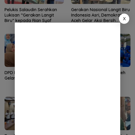
Pelukis Salaudin Serahkan
Gerakan Nasional Langit Biru
Lukisan “Gerakan Langit
Indonesia Asri, Demokrat
X
Biru” kepada Rian Syaf
Aceh Gelar Aksi Bersih
Lingkungan Rumah Ibadah
DPD Partai Demokrat Aceh
DPD Partai Demokrat Aceh
Gelar Donor Darah
Gelar Apel Pagi Gerakan
Nasional Langit Biru
Indonesia Asri