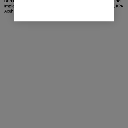
Dua Dekade MoU Helsinki,
Wan Malaya Dipercaya Jadi
Implementasi Kewenangan
Pj Ketua PA Nagan Raya, KPA
Aceh Masih Jadi Tantangan
Minta Semua Solid