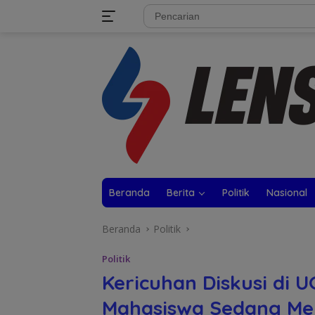
Langsung
tutup
ke
konten
Beranda
Berita
Politik
Nasional
Beranda
Politik
Politik
Kericuhan Diskusi di 
Mahasiswa Sedang M