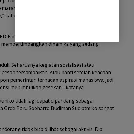
ejadian itu patut disayangkan terjadi. Tetapi kalau
 kemarahan dan gerakan mahasiswa sedang
n,” kata Deddy kepada wartawan, Kamis, 18 Juni
 PDIP ini justru mempertanyakan pemilihan waktu
idak mempertimbangkan dinamika yang sedang
uli. Seharusnya kegiatan sosialisasi atau
r pesan tersampaikan. Atau nanti setelah keadaan
pon pemerintah terhadap aspirasi mahasiswa. Jadi
potensi menimbulkan gesekan,” katanya.
tmiko tidak lagi dapat dipandang sebagai
 era Orde Baru Soeharto Budiman Sudjatmiko sangat
derang tidak bisa dilihat sebagai aktivis. Dia