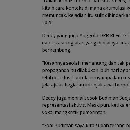
“Dalam kondisi normal dan secara etis, k
kita bicara konteks di mana akumulasi
memuncak, kejadian itu sulit dihindarka
2026.
Deddy yang juga Anggota DPR RI Fraksi
dan lokasi kegiatan yang dinilainya t
berkembang.
“Kesannya seolah menantang dan tak ped
propaganda itu dilakukan jauh hari aga
lebih kondusif untuk menyampaikan res
jelas-jelas kegiatan ini sejak awal ber
Deddy juga menilai sosok Budiman Sudja
representasi aktivis. Meskipun, ketika
vokal mengkritik pemerintah.
“Soal Budiman saya kira sudah terang ben