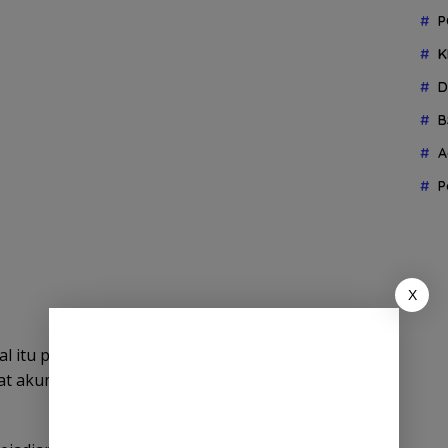
P
K
D
B
A
P
X
al itu patut disayangkan. Namun, menurutnya,
ingat akumulasi kemarahan dan gerakan mahasiswa