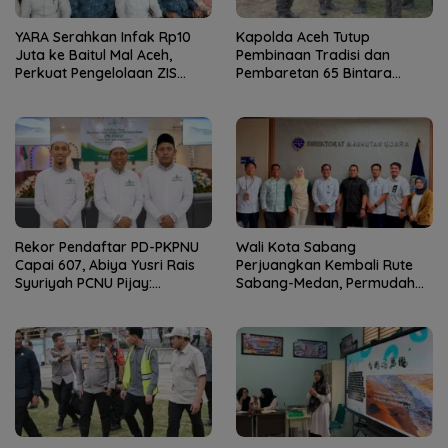
YARA Serahkan Infak Rp10
Kapolda Aceh Tutup
Juta ke Baitul Mal Aceh,
Pembinaan Tradisi dan
Perkuat Pengelolaan ZIS
Pembaretan 65 Bintara
yang Amanah
Remaja Satbrimob
Rekor Pendaftar PD-PKPNU
Wali Kota Sabang
Capai 607, Abiya Yusri Rais
Perjuangkan Kembali Rute
Syuriyah PCNU Pijay:
Sabang-Medan, Permudah
Kaderisasi Merupakan
Akses Wisatawan ke Pulau
Jantung Jam’iyah
Weh