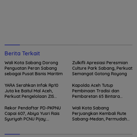
Berita Terkait
Wali Kota Sabang Dorong
Zulkifli Apresiasi Peresmian
Penguatan Peran Sabang
Culture Park Sabang, Perkuat
sebagai Pusat Bisnis Maritim
Semangat Gotong Royong
YARA Serahkan Infak Rp10
Kapolda Aceh Tutup
Juta ke Baitul Mal Aceh,
Pembinaan Tradisi dan
Perkuat Pengelolaan ZIS
Pembaretan 65 Bintara
yang Amanah
Remaja Satbrimob
Rekor Pendaftar PD-PKPNU
Wali Kota Sabang
Capai 607, Abiya Yusri Rais
Perjuangkan Kembali Rute
Syuriyah PCNU Pijay:
Sabang-Medan, Permudah
Kaderisasi Merupakan
Akses Wisatawan ke Pulau
Jantung Jam’iyah
Weh