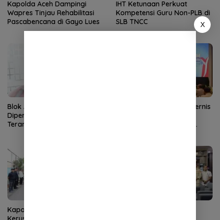
Kapolda Aceh Dampingi
IHT Ketunaan Perkuat
Wapres Tinjau Rehabilitasi
Kompetensi Guru Non-PLB di
Pascabencana di Gayo Lues
SLB TNCC
X
Blok Andaman
Kapolda Aceh Buka Rakernis
Dipertanyakan, Aceh Kembali
SDM 2026, Tekankan
Terancam Jadi Penonton
Pentingnya SDM Unggul
untuk Pelayanan Polri
Humanis
Kapolda Aceh Tinjau
Kapolda Aceh Terima
Kerusakan Rumah Dinas
Silaturahmi LVRI, Bahas