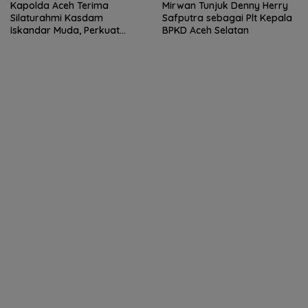
Kapolda Aceh Terima
Mirwan Tunjuk Denny Herry
Silaturahmi Kasdam
Safputra sebagai Plt Kepala
Iskandar Muda, Perkuat
BPKD Aceh Selatan
Sinergitas TNI-Polri