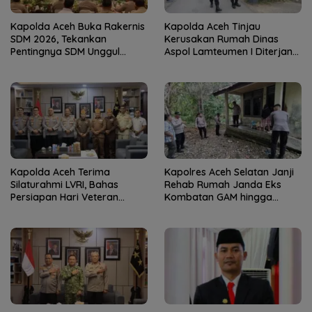
Kapolda Aceh Buka Rakernis
Kapolda Aceh Tinjau
SDM 2026, Tekankan
Kerusakan Rumah Dinas
Pentingnya SDM Unggul
Aspol Lamteumen I Diterjang
untuk Pelayanan Polri
Angin Kencang
Humanis
Kapolda Aceh Terima
Kapolres Aceh Selatan Janji
Silaturahmi LVRI, Bahas
Rehab Rumah Janda Eks
Persiapan Hari Veteran
Kombatan GAM hingga
Nasional ke-77
Bantu Modal UMKM