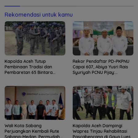
Rekomendasi untuk kamu
Kapolda Aceh Tutup
Rekor Pendaftar PD-PKPNU
Pembinaan Tradisi dan
Capai 607, Abiya Yusri Rais
Pembaretan 65 Bintara
Syuriyah PCNU Pijay:
Remaja Satbrimob
Kaderisasi Merupakan
Jantung Jam’iyah
Wali Kota Sabang
Kapolda Aceh Dampingi
Perjuangkan Kembali Rute
Wapres Tinjau Rehabilitasi
Sabang-Medan, Permudah
Pascabencana di Gayo Lues