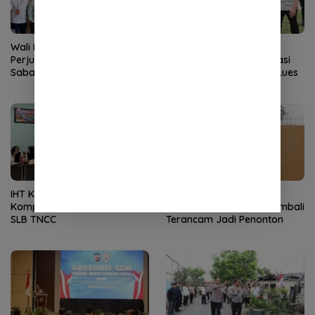
Wali Kota Sabang
Kapolda Aceh Dampingi
Perjuangkan Kembali Rute
Wapres Tinjau Rehabilitasi
Sabang-Medan, Permudah
Pascabencana di Gayo Lues
Akses Wisatawan ke Pulau
Weh
IHT Ketunaan Perkuat
Blok Andaman
Kompetensi Guru Non-PLB di
Dipertanyakan, Aceh Kembali
SLB TNCC
Terancam Jadi Penonton