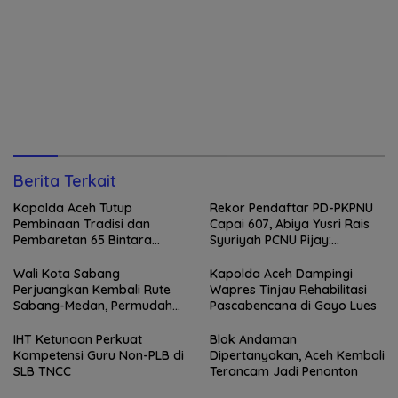
Berita Terkait
Kapolda Aceh Tutup
Rekor Pendaftar PD-PKPNU
Pembinaan Tradisi dan
Capai 607, Abiya Yusri Rais
Pembaretan 65 Bintara
Syuriyah PCNU Pijay:
Remaja Satbrimob
Kaderisasi Merupakan
Jantung Jam’iyah
Wali Kota Sabang
Kapolda Aceh Dampingi
Perjuangkan Kembali Rute
Wapres Tinjau Rehabilitasi
Sabang-Medan, Permudah
Pascabencana di Gayo Lues
Akses Wisatawan ke Pulau
Weh
IHT Ketunaan Perkuat
Blok Andaman
Kompetensi Guru Non-PLB di
Dipertanyakan, Aceh Kembali
SLB TNCC
Terancam Jadi Penonton