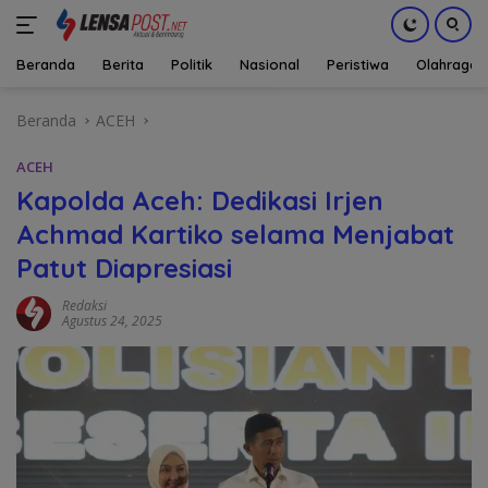
Beranda
Berita
Politik
Nasional
Peristiwa
Olahraga
Langsung
Beranda
ACEH
ke
konten
ACEH
Kapolda Aceh: Dedikasi Irjen
Achmad Kartiko selama Menjabat
Patut Diapresiasi
Redaksi
Agustus 24, 2025