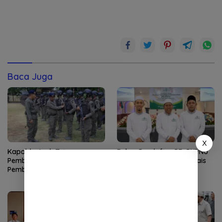
Baca Juga
X
Kapolda Aceh Tutup
Rekor Pendaftar PD-PKPNU
Pembinaan Tradisi dan
Capai 607, Abiya Yusri Rais
Pembaretan 65 Bintara
Syuriyah PCNU Pijay:
Remaja Satbrimob
Kaderisasi Merupakan
Jantung Jam’iyah