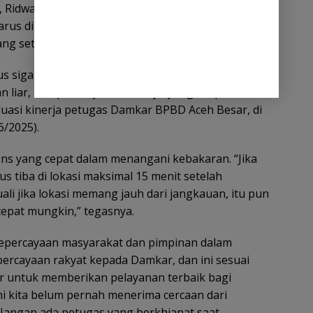
 Ridwan Jamil menegaskan, kedisiplinan dan
rus dimiliki setiap petugas, mengingat berbagai
ng setiap saat bisa terjadi di tengah masyarakat.
s sigap untuk membantu masyarakat saat terjadi
 liar, maupun kejadian lainnya yang dilaporkan
aluasi kinerja petugas Damkar BPBD Aceh Besar, di
6/2025).
s yang cepat dalam menangani kebakaran. “Jika
s tiba di lokasi maksimal 15 menit setelah
li jika lokasi memang jauh dari jangkauan, itu pun
cepat mungkin,” tegasnya.
epercayaan masyarakat dan pimpinan dalam
percayaan rakyat kepada Damkar, dan ini sesuai
r untuk memberikan pelayanan terbaik bagi
ni kita belum pernah menerima cercaan dari
. Jangan ada petugas yang berkhianat saat