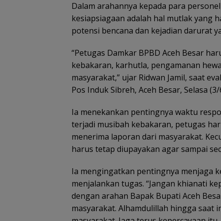
Dalam arahannya kepada para personel,
kesiapsiagaan adalah hal mutlak yang ha
potensi bencana dan kejadian darurat ya
“Petugas Damkar BPBD Aceh Besar haru
kebakaran, karhutla, pengamanan hewan
masyarakat,” ujar Ridwan Jamil, saat ev
Pos Induk Sibreh, Aceh Besar, Selasa (3/
Ia menekankan pentingnya waktu respon
terjadi musibah kebakaran, petugas haru
menerima laporan dari masyarakat. Kecua
harus tetap diupayakan agar sampai se
Ia mengingatkan pentingnya menjaga k
menjalankan tugas. “Jangan khianati ke
dengan arahan Bapak Bupati Aceh Besa
masyarakat. Alhamdulillah hingga saat i
masyarakat. Jaga terus kepercayaan itu