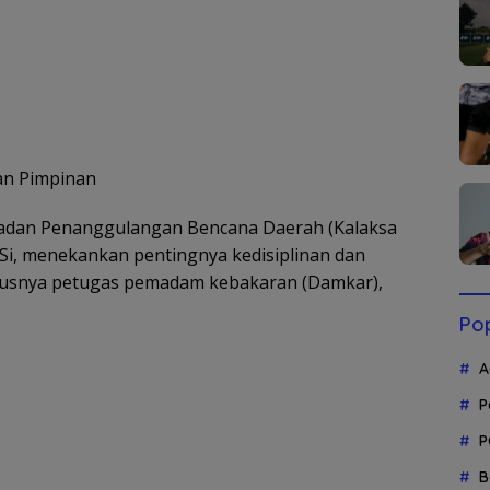
an Pimpinan
dan Penanggulangan Bencana Daerah (Kalaksa
Si, menekankan pentingnya kedisiplinan dan
susnya petugas pemadam kebakaran (Damkar),
Pop
A
P
P
B