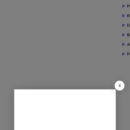
P
K
D
B
A
P
X