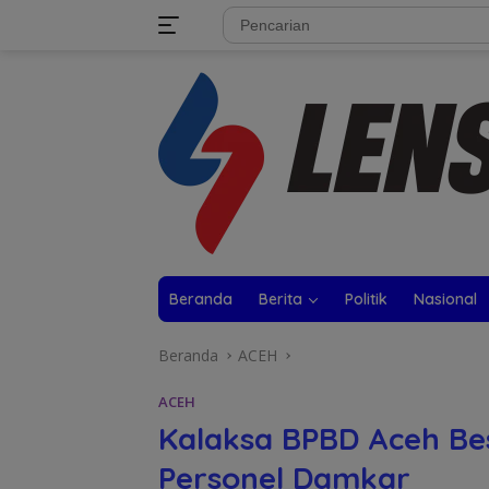
Langsung
tutup
ke
konten
Beranda
Berita
Politik
Nasional
Beranda
ACEH
ACEH
Kalaksa BPBD Aceh Be
Personel Damkar