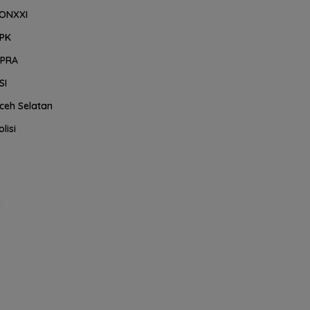
ONXXI
PK
PRA
SI
ceh Selatan
olisi