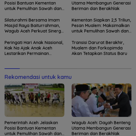
Posisi Bantuan Kementan
Utama Membangun Generasi
untuk Pemulihan Sawah dan
Beriman dan Berakhlak
Kebun
Silaturahmi Bersama Imam
Kementan Siapkan 2,5 Triliun,
Masjid Raya Baiturrahman,
Pesan Mualem: Maksimalkan
Wagub Aceh Perkuat Sinergi
untuk Pemulihan Sawah dan
dengan Ulama
Kebun
Peringati Hari Anak Nasional,
Transisi Darurat Berakhir,
Kak Na Ajak Anak Aceh
Mualem dan Forkopimda
Lestarikan Permainan
Akan Tetapkan Status Baru
Tradisional
Rekomendasi untuk kamu
Pemerintah Aceh Jelaskan
Wagub Aceh: Dayah Benteng
Posisi Bantuan Kementan
Utama Membangun Generasi
untuk Pemulihan Sawah dan
Beriman dan Berakhlak