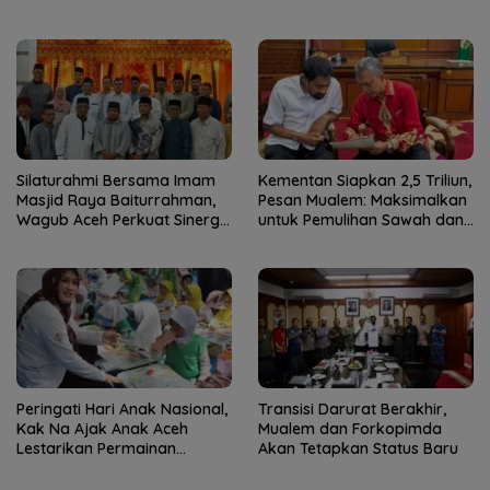
Kebun
Silaturahmi Bersama Imam
Kementan Siapkan 2,5 Triliun,
Masjid Raya Baiturrahman,
Pesan Mualem: Maksimalkan
Wagub Aceh Perkuat Sinergi
untuk Pemulihan Sawah dan
dengan Ulama
Kebun
Peringati Hari Anak Nasional,
Transisi Darurat Berakhir,
Kak Na Ajak Anak Aceh
Mualem dan Forkopimda
Lestarikan Permainan
Akan Tetapkan Status Baru
Tradisional