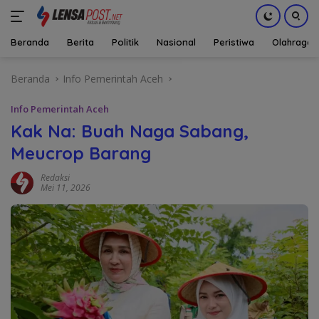
Beranda
Berita
Politik
Nasional
Peristiwa
Olahraga
Langsung
Beranda
Info Pemerintah Aceh
ke
konten
Info Pemerintah Aceh
Kak Na: Buah Naga Sabang,
Meucrop Barang
Redaksi
Mei 11, 2026