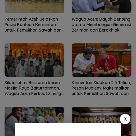
Pemerintah Aceh Jelaskan
Wagub Aceh: Dayah Benteng
Posisi Bantuan Kementan
Utama Membangun Generasi
untuk Pemulihan Sawah dan
Beriman dan Berakhlak
Kebun
Silaturahmi Bersama Imam
Kementan Siapkan 2,5 Triliun,
Masjid Raya Baiturrahman,
Pesan Mualem: Maksimalkan
Wagub Aceh Perkuat Sinergi
untuk Pemulihan Sawah dan
dengan Ulama
Kebun
X