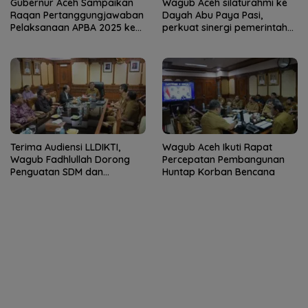
Gubernur Aceh Sampaikan
Wagub Aceh silaturahmi ke
Raqan Pertanggungjawaban
Dayah Abu Paya Pasi,
Pelaksanaan APBA 2025 ke
perkuat sinergi pemerintah
DPRA
dan ulama
Terima Audiensi LLDIKTI,
Wagub Aceh Ikuti Rapat
Wagub Fadhlullah Dorong
Percepatan Pembangunan
Penguatan SDM dan
Huntap Korban Bencana
Kolaborasi dengan PTS