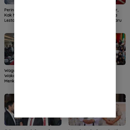
Peringati Hari Anak Nasional,
Transisi Darurat Berakhir,
Kak Na Ajak Anak Aceh
Mualem dan Forkopimda
Lestarikan Permainan
Akan Tetapkan Status Baru
Tradisional
Wagub Aceh Bahas Status
Kak Na Ajak Anak Aceh
Wakaf Blangpadang dengan
Lawan Bullying
Menko Kumham Imipas