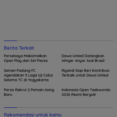
Berita Terkait
Persebaya Maksimalkan
Dewa United Datangkan
Open Play dan Set Pieces
Winger Anyar Asal Brasil
Semen Padang FC
Riyandi Siap Beri Kontribusi
Agendakan 5 Laga Uji Coba
Terbaik untuk Dewa United
Selama TC di Yogyakarta
Persis Rekrut 2 Pemain Asing
Indonesia Open Taekwondo
Baru
2026 Resmi Bergulir
Rekomendasi untuk kamu