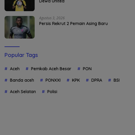
Dewa United
Agustus 3, 2026
Persis Rekrut 2 Pemain Asing Baru
Popular Tags
Aceh
Pemkab Aceh Besar
PON
Banda aceh
PONXXI
KPK
DPRA
BSI
Aceh Selatan
Polisi