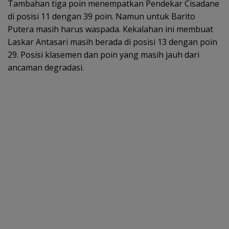
Tambahan tiga poin menempatkan Pendekar Cisadane
di posisi 11 dengan 39 poin. Namun untuk Barito
Putera masih harus waspada. Kekalahan ini membuat
Laskar Antasari masih berada di posisi 13 dengan poin
29. Posisi klasemen dan poin yang masih jauh dari
ancaman degradasi.