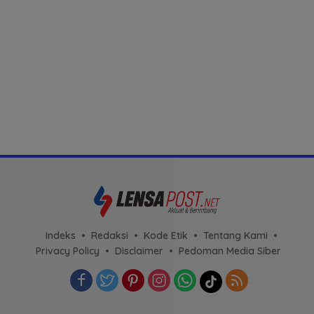
Indeks
Redaksi
Kode Etik
Tentang Kami
Privacy Policy
Disclaimer
Pedoman Media Siber