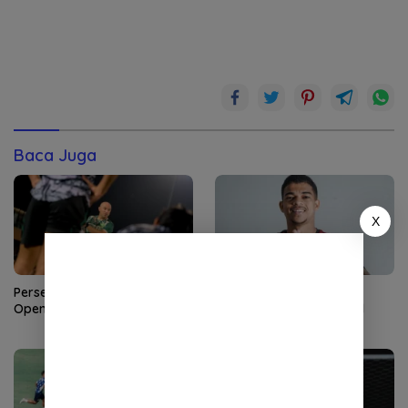
Baca Juga
X
Persebaya Maksimalkan
Dewa United Datangkan
Open Play dan Set Pieces
Winger Anyar Asal Brasil