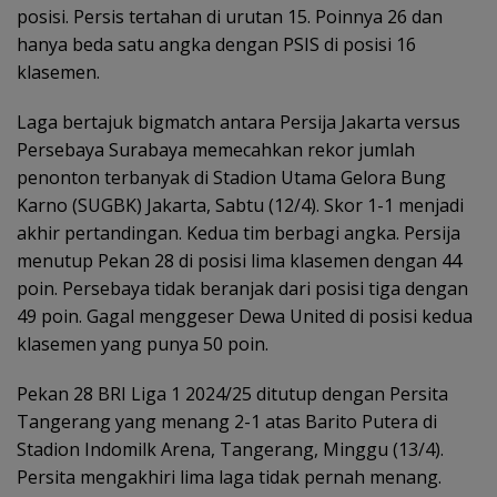
posisi. Persis tertahan di urutan 15. Poinnya 26 dan
hanya beda satu angka dengan PSIS di posisi 16
klasemen.
Laga bertajuk bigmatch antara Persija Jakarta versus
Persebaya Surabaya memecahkan rekor jumlah
penonton terbanyak di Stadion Utama Gelora Bung
Karno (SUGBK) Jakarta, Sabtu (12/4). Skor 1-1 menjadi
akhir pertandingan. Kedua tim berbagi angka. Persija
menutup Pekan 28 di posisi lima klasemen dengan 44
poin. Persebaya tidak beranjak dari posisi tiga dengan
49 poin. Gagal menggeser Dewa United di posisi kedua
klasemen yang punya 50 poin.
Pekan 28 BRI Liga 1 2024/25 ditutup dengan Persita
Tangerang yang menang 2-1 atas Barito Putera di
Stadion Indomilk Arena, Tangerang, Minggu (13/4).
Persita mengakhiri lima laga tidak pernah menang.