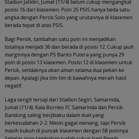
Stadion Jatidiri, Jumat (11/4) belum cukup mengangkat
posisi 16 dari klasemen. Poin 25 PSIS hanya beda satu
angka dengan Persis Solo yang urutannya di klasemen
berada tepat di atas PSIS.
Bagi Persik, tambahan satu poin ini menjadikan
totalnya menjadi 36 dan berada di posisi 12. Cukup jauh
marginnya dengan PS Barito Putera yang punya 29
poin di posisi 13 klasemen. Posisi 12 di klasemen untuk
Persik, setidaknya akan aman selama dua pekan ke
depan. Apalagi jika tim-tim di bawahnya meraih hasil
negatif.
Laga sengit tersaji dari Stadion Segiri, Samarinda,
Jumat (11/4). Kala Borneo FC Samarinda dan Persib
Bandung saling berjibaku dalam duel yang
berkesudahan 2-2. Meski gagal menang, tapi Persib
masih kukuh di puncak klasemen dengan 58 poinnya.
Sebelas poin tambahan sudah cukup bagi Persib