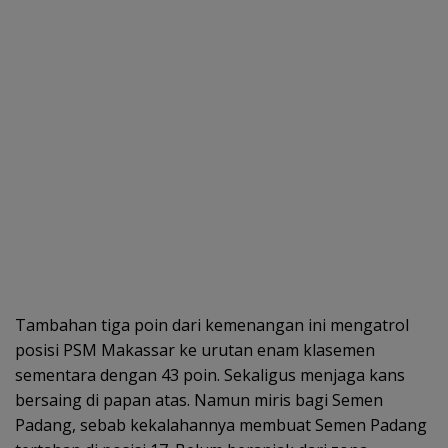
Tambahan tiga poin dari kemenangan ini mengatrol
posisi PSM Makassar ke urutan enam klasemen
sementara dengan 43 poin. Sekaligus menjaga kans
bersaing di papan atas. Namun miris bagi Semen
Padang, sebab kekalahannya membuat Semen Padang