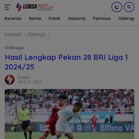
Beranda
Berita
Politik
Nasional
Peristiwa
Olahraga
Langsung
Beranda
Olahraga
ke
konten
Olahraga
Hasil Lengkap Pekan 28 BRI Liga 1
2024/25
Redaksi
April 15, 2025